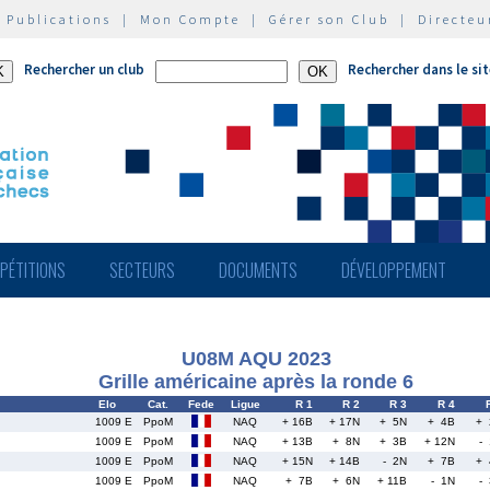
|
Publications
|
Mon Compte
|
Gérer son Club
|
Directeu
Rechercher un club
Rechercher dans le si
PÉTITIONS
SECTEURS
DOCUMENTS
DÉVELOPPEMENT
U08M AQU 2023
Grille américaine après la ronde 6
Elo
Cat.
Fede
Ligue
R 1
R 2
R 3
R 4
1009 E
PpoM
NAQ
+ 16B
+ 17N
+ 5N
+ 4B
+ 
1009 E
PpoM
NAQ
+ 13B
+ 8N
+ 3B
+ 12N
-
1009 E
PpoM
NAQ
+ 15N
+ 14B
- 2N
+ 7B
+ 
1009 E
PpoM
NAQ
+ 7B
+ 6N
+ 11B
- 1N
-