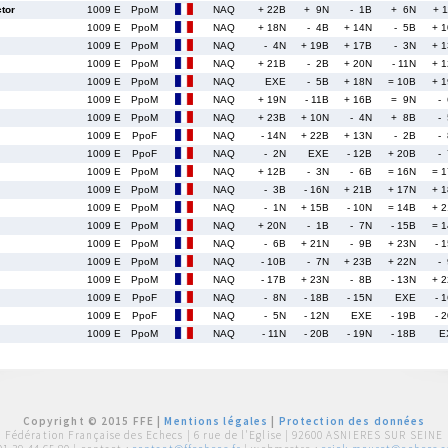
tor
1009 E
PpoM
NAQ
+ 22B
+ 9N
- 1B
+ 6N
+ 
1009 E
PpoM
NAQ
+ 18N
- 4B
+ 14N
- 5B
+ 
1009 E
PpoM
NAQ
- 4N
+ 19B
+ 17B
- 3N
+ 
1009 E
PpoM
NAQ
+ 21B
- 2B
+ 20N
- 11N
+ 
1009 E
PpoM
NAQ
EXE
- 5B
+ 18N
= 10B
+ 
1009 E
PpoM
NAQ
+ 19N
- 11B
+ 16B
= 9N
-
1009 E
PpoM
NAQ
+ 23B
+ 10N
- 4N
+ 8B
-
1009 E
PpoF
NAQ
- 14N
+ 22B
+ 13N
- 2B
-
1009 E
PpoF
NAQ
- 2N
EXE
- 12B
+ 20B
-
1009 E
PpoM
NAQ
+ 12B
- 3N
- 6B
= 16N
= 
1009 E
PpoM
NAQ
- 3B
- 16N
+ 21B
+ 17N
+ 
1009 E
PpoM
NAQ
- 1N
+ 15B
- 10N
= 14B
+ 
1009 E
PpoM
NAQ
+ 20N
- 1B
- 7N
- 15B
= 
1009 E
PpoM
NAQ
- 6B
+ 21N
- 9B
+ 23N
- 
1009 E
PpoM
NAQ
- 10B
- 7N
+ 23B
+ 22N
-
1009 E
PpoM
NAQ
- 17B
+ 23N
- 8B
- 13N
+ 
1009 E
PpoF
NAQ
- 8N
- 18B
- 15N
EXE
- 
1009 E
PpoF
NAQ
- 5N
- 12N
EXE
- 19B
- 
1009 E
PpoM
NAQ
- 11N
- 20B
- 19N
- 18B
E
Copyright © 2015 FFE |
Mentions légales
|
Protection des données
Fédération Française des Echecs |
6 rue de l'Eglise | 92600 ASNIERES SUR SEINE