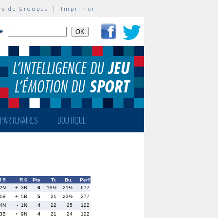
rs de Groupes
|
Imprimer
te
PARTENAIRES
BOUTIQUE
R 5
R 6
Pts
Tr.
Bu.
Perf
2N
+ 3B
6
19½
21½
677
 1B
+ 5B
5
21
23½
277
4N
- 1N
4
22
25
122
 3B
+ 9N
4
21
24
122