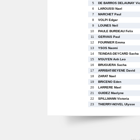
5
DE BARROS DELAUNAY Vic
6
LAROUSSI Nael
7
MARCHET Paul
8
VOLPI Edgar
9
LOUNES Neil
10
PAULE BURDEAU Felix
11
GERVAIS Paul
12
FOURNIER Emma
13
YSOS Naomi
14
TEINDAS-DEYCARD Sacha
15
N'GUYEN Anh Leo
16
BRUGUERA Sacha
17
ARRIBAT-BEYENE David
18
ZARAT Nael
19
BRICENO Eden
20
LARRERE Mael
21
GUIDEZ Maelyne
22
SPILLMANN Victoria
23
THIERRY-NOVEL Ulysse