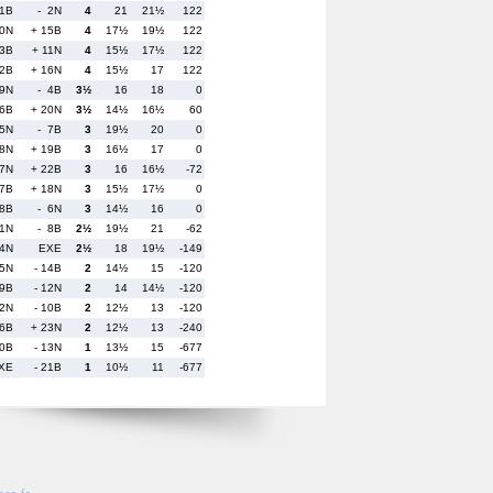
11B
- 2N
4
21
21½
122
10N
+ 15B
4
17½
19½
122
13B
+ 11N
4
15½
17½
122
12B
+ 16N
4
15½
17
122
19N
- 4B
3½
16
18
0
 6B
+ 20N
3½
14½
16½
60
 5N
- 7B
3
19½
20
0
 8N
+ 19B
3
16½
17
0
 7N
+ 22B
3
16
16½
-72
17B
+ 18N
3
15½
17½
0
18B
- 6N
3
14½
16
0
21N
- 8B
2½
19½
21
-62
14N
EXE
2½
18
19½
-149
15N
- 14B
2
14½
15
-120
 9B
- 12N
2
14
14½
-120
22N
- 10B
2
12½
13
-120
16B
+ 23N
2
12½
13
-240
20B
- 13N
1
13½
15
-677
XE
- 21B
1
10½
11
-677