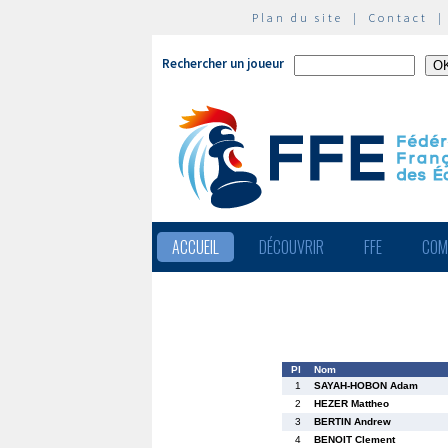
Plan du site
|
Contact
Rechercher un joueur
ACCUEIL
DÉCOUVRIR
FFE
COM
Pl
Nom
1
SAYAH-HOBON Adam
2
HEZER Mattheo
3
BERTIN Andrew
4
BENOIT Clement