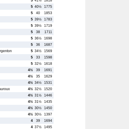
5
41½
1818
5
40½
1775
5
40
1853
5
39½
1783
5
39½
1719
5
38
1711
5
36½
1698
5
36
1687
Argenton
5
34½
1569
5
33
1598
5
32½
1618
4½
39
1691
4½
35
1629
4½
34½
1531
auroux
4½
32½
1520
4½
31½
1446
4½
31½
1435
4½
30½
1450
4½
30½
1397
4
39
1694
4
37½
1495