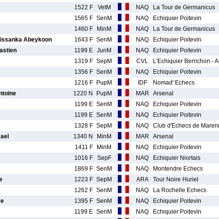
1522 F
VetM
NAQ
La Tour de Germanicus
1565 F
SenM
NAQ
Echiquier Poitevin
1460 F
MinM
NAQ
La Tour de Germanicus
ssanka Abeykoon
1643 F
SenM
NAQ
Echiquier Poitevin
stien
1199 E
JunM
NAQ
Echiquier Poitevin
1319 F
SepM
CVL
L'Echiquier Berrichon - 
1356 F
SenM
NAQ
Echiquier Poitevin
1216 F
PupM
IDF
Nomad' Echecs
toine
1220 N
PupM
MAR
Arsenal
1199 E
SenM
NAQ
Echiquier Poitevin
1199 E
SenM
NAQ
Echiquier Poitevin
1328 F
SepM
NAQ
Club d'Echecs de Maren
ael
1340 N
MinM
MAR
Arsenal
1411 F
MinM
NAQ
Echiquier Poitevin
1016 F
SepF
NAQ
Echiquier Niortais
1869 F
SenM
NAQ
Montendre Echecs
e
1223 F
SepM
ARA
Tour Noire Huriel
1262 F
SenM
NAQ
La Rochelle Echecs
me
1395 F
SenM
NAQ
Echiquier Poitevin
1199 E
SenM
NAQ
Echiquier Poitevin