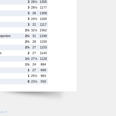
3
28½
1305
3
28½
1177
3
28
1308
3
24½
1160
3
22
1117
2½
32½
1562
Argenton
2½
31
1349
2½
28
1150
2½
27
1153
s
2
27
1143
1½
27½
1128
1½
24
884
1
27
669
1
25½
963
0
23½
550
so.fr