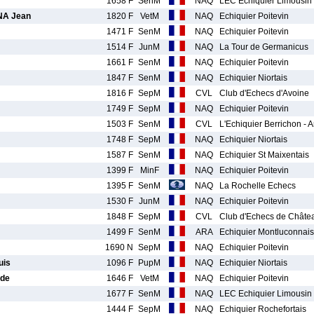
1658 F
SenM
NAQ
LEC Echiquier Limousin
A Jean
1820 F
VetM
NAQ
Echiquier Poitevin
1471 F
SenM
NAQ
Echiquier Poitevin
1514 F
JunM
NAQ
La Tour de Germanicus
1661 F
SenM
NAQ
Echiquier Poitevin
1847 F
SenM
NAQ
Echiquier Niortais
1816 F
SepM
CVL
Club d'Echecs d'Avoine
1749 F
SepM
NAQ
Echiquier Poitevin
1503 F
SenM
CVL
L'Echiquier Berrichon - 
1748 F
SepM
NAQ
Echiquier Niortais
1587 F
SenM
NAQ
Echiquier St Maixentais
1399 F
MinF
NAQ
Echiquier Poitevin
1395 F
SenM
NAQ
La Rochelle Echecs
1530 F
JunM
NAQ
Echiquier Poitevin
1848 F
SepM
CVL
Club d'Echecs de Châte
1499 F
SenM
ARA
Echiquier Montluconnais
1690 N
SepM
NAQ
Echiquier Poitevin
uis
1096 F
PupM
NAQ
Echiquier Niortais
de
1646 F
VetM
NAQ
Echiquier Poitevin
1677 F
SenM
NAQ
LEC Echiquier Limousin
1444 F
SepM
NAQ
Echiquier Rochefortais