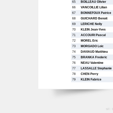
65
BOILLEAU Olivier
66
VANCOILLIE Lilian
67
BONNEFOUX Patrice
68
GUICHARD Benoit
69
LERICHE Nelly
70
KLEIN Jean-Yves
71
ACCOURI Pascal
72
MOREL Eric
73
MORGADO Loic
74
DAVIAUD Matthieu
75
BRANKA Frederic
76
NEAU Valentine
77
LASSALLE Stephanie
78
CHEN Perry
79
KLEIN Fabrice
tél :