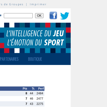
rs de Groupes
|
Imprimer
te
PARTENAIRES
BOUTIQUE
Pts
Tr.
Perf
8
44
2484
7
46
2477
7
43
2275