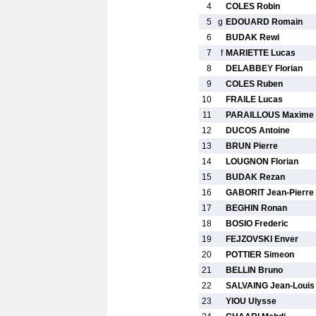
4
COLES Robin
5
g
EDOUARD Romain
6
BUDAK Rewi
7
f
MARIETTE Lucas
8
DELABBEY Florian
9
COLES Ruben
10
FRAILE Lucas
11
PARAILLOUS Maxime
12
DUCOS Antoine
13
BRUN Pierre
14
LOUGNON Florian
15
BUDAK Rezan
16
GABORIT Jean-Pierre
17
BEGHIN Ronan
18
BOSIO Frederic
19
FEJZOVSKI Enver
20
POTTIER Simeon
21
BELLIN Bruno
22
SALVAING Jean-Louis
23
YIOU Ulysse