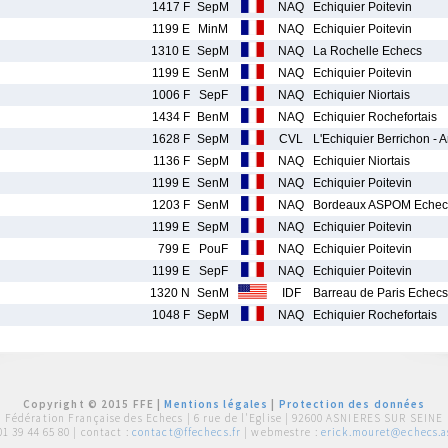
1417 F
SepM
NAQ
Echiquier Poitevin
1199 E
MinM
NAQ
Echiquier Poitevin
1310 E
SepM
NAQ
La Rochelle Echecs
1199 E
SenM
NAQ
Echiquier Poitevin
1006 F
SepF
NAQ
Echiquier Niortais
1434 F
BenM
NAQ
Echiquier Rochefortais
1628 F
SepM
CVL
L'Echiquier Berrichon - 
1136 F
SepM
NAQ
Echiquier Niortais
1199 E
SenM
NAQ
Echiquier Poitevin
1203 F
SenM
NAQ
Bordeaux ASPOM Echec
1199 E
SepM
NAQ
Echiquier Poitevin
799 E
PouF
NAQ
Echiquier Poitevin
1199 E
SepF
NAQ
Echiquier Poitevin
1320 N
SenM
IDF
Barreau de Paris Echecs
1048 F
SepM
NAQ
Echiquier Rochefortais
Copyright © 2015 FFE |
Mentions légales
|
Protection des données
Fédération Française des Echecs |
6 rue de l'Eglise | 92600 ASNIERES SUR SEINE
01 39 44 65 80
| contact :
contact@ffechecs.fr
| webmestre :
erick.mouret@echecs.as