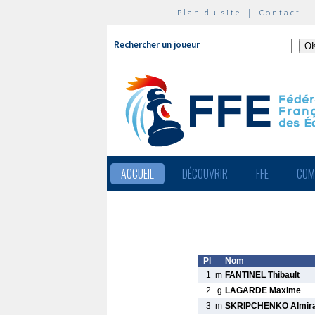
Plan du site
|
Contact
Rechercher un joueur
ACCUEIL
DÉCOUVRIR
FFE
COM
Pl
Nom
1
m
FANTINEL Thibault
2
g
LAGARDE Maxime
3
m
SKRIPCHENKO Almir