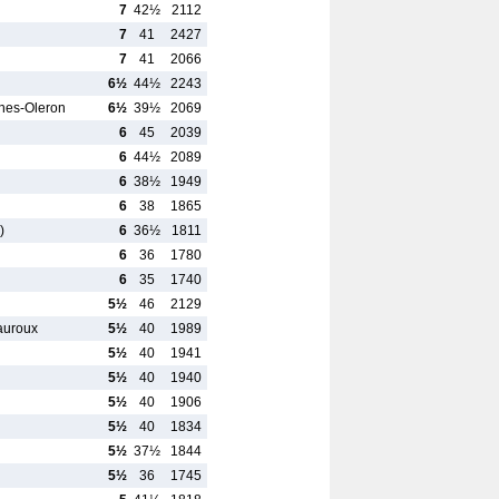
7
42½
2112
7
41
2427
7
41
2066
6½
44½
2243
nes-Oleron
6½
39½
2069
6
45
2039
6
44½
2089
6
38½
1949
6
38
1865
)
6
36½
1811
6
36
1780
6
35
1740
5½
46
2129
auroux
5½
40
1989
5½
40
1941
5½
40
1940
5½
40
1906
5½
40
1834
5½
37½
1844
5½
36
1745