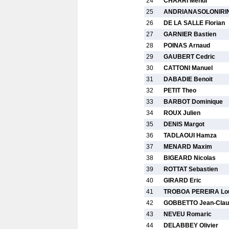
24
CHAARI Mehdi
25
ANDRIANASOLONIRIN
26
DE LA SALLE Florian
27
GARNIER Bastien
28
POINAS Arnaud
29
GAUBERT Cedric
30
CATTONI Manuel
31
DABADIE Benoit
32
PETIT Theo
33
BARBOT Dominique
34
ROUX Julien
35
DENIS Margot
36
TADLAOUI Hamza
37
MENARD Maxim
38
BIGEARD Nicolas
39
ROTTAT Sebastien
40
GIRARD Eric
41
TROBOA PEREIRA Lo
42
GOBBETTO Jean-Clau
43
NEVEU Romaric
44
DELABBEY Olivier