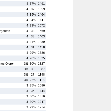
4
37½
1491
4
37
1559
4
35½
1464
4
34½
1611
4
33½
1572
Argenton
4
33
1569
4
33
1403
4
31½
1489
4
31
1458
4
29½
1386
4
26½
1325
nes-Oleron
3½
30½
1327
3½
30
1387
3½
27
1198
3½
22½
1118
3
35½
1686
3
35
1444
3
30½
1316
3
30½
1247
3
29½
1214