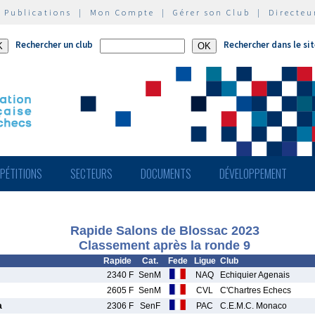
|
Publications
|
Mon Compte
|
Gérer son Club
|
Directeu
Rechercher un club
Rechercher dans le si
PÉTITIONS
SECTEURS
DOCUMENTS
DÉVELOPPEMENT
Rapide Salons de Blossac 2023
Classement après la ronde 9
Rapide
Cat.
Fede
Ligue
Club
2340 F
SenM
NAQ
Echiquier Agenais
2605 F
SenM
CVL
C'Chartres Echecs
a
2306 F
SenF
PAC
C.E.M.C. Monaco