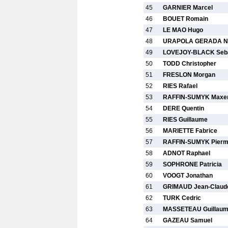
45
GARNIER Marcel
46
BOUET Romain
47
LE MAO Hugo
48
URAPOLA GERADA Ni
49
LOVEJOY-BLACK Seba
50
TODD Christopher
51
FRESLON Morgan
52
RIES Rafael
53
RAFFIN-SUMYK Maxen
54
DERE Quentin
55
RIES Guillaume
56
MARIETTE Fabrice
57
RAFFIN-SUMYK Pierm
58
ADNOT Raphael
59
SOPHRONE Patricia
60
VOOGT Jonathan
61
GRIMAUD Jean-Claud
62
TURK Cedric
63
MASSETEAU Guillau
64
GAZEAU Samuel