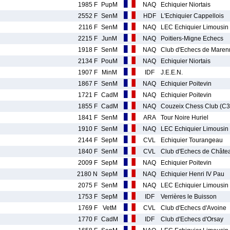
1985 F
PupM
NAQ
Echiquier Niortais
2552 F
SenM
HDF
L'Echiquier Cappellois
2116 F
SenM
NAQ
LEC Echiquier Limousin
2215 F
JunM
NAQ
Poitiers-Migne Echecs
1918 F
SenM
NAQ
Club d'Echecs de Maren
2134 F
PouM
NAQ
Echiquier Niortais
1907 F
MinM
IDF
J.E.E.N.
1867 F
SenM
NAQ
Echiquier Poitevin
1721 F
CadM
NAQ
Echiquier Poitevin
1855 F
CadM
NAQ
Couzeix Chess Club (C3
1841 F
SenM
ARA
Tour Noire Huriel
1910 F
SenM
NAQ
LEC Echiquier Limousin
2144 F
SepM
CVL
Echiquier Tourangeau
1840 F
SenM
CVL
Club d'Echecs de Châte
2009 F
SepM
NAQ
Echiquier Poitevin
2180 N
SepM
NAQ
Echiquier Henri IV Pau
2075 F
SenM
NAQ
LEC Echiquier Limousin
1753 F
SepM
IDF
Verrières le Buisson
1769 F
VetM
CVL
Club d'Echecs d'Avoine
1770 F
CadM
IDF
Club d'Echecs d'Orsay