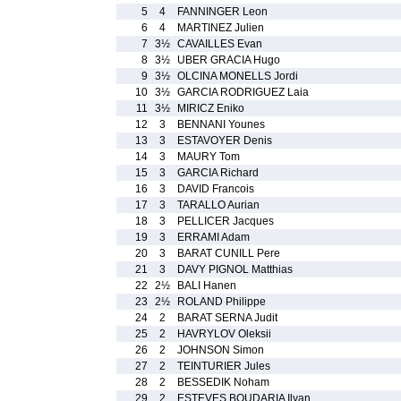
5
4
FANNINGER Leon
6
4
MARTINEZ Julien
7
3½
CAVAILLES Evan
8
3½
UBER GRACIA Hugo
9
3½
OLCINA MONELLS Jordi
10
3½
GARCIA RODRIGUEZ Laia
11
3½
MIRICZ Eniko
12
3
BENNANI Younes
13
3
ESTAVOYER Denis
14
3
MAURY Tom
15
3
GARCIA Richard
16
3
DAVID Francois
17
3
TARALLO Aurian
18
3
PELLICER Jacques
19
3
ERRAMI Adam
20
3
BARAT CUNILL Pere
21
3
DAVY PIGNOL Matthias
22
2½
BALI Hanen
23
2½
ROLAND Philippe
24
2
BARAT SERNA Judit
25
2
HAVRYLOV Oleksii
26
2
JOHNSON Simon
27
2
TEINTURIER Jules
28
2
BESSEDIK Noham
29
2
ESTEVES BOUDARIA Ilyan