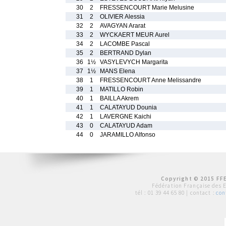
30
2
FRESSENCOURT Marie Melusine
31
2
OLIVIER Alessia
32
2
AVAGYAN Ararat
33
2
WYCKAERT MEUR Aurel
34
2
LACOMBE Pascal
35
2
BERTRAND Dylan
36
1½
VASYLEVYCH Margarita
37
1½
MANS Elena
38
1
FRESSENCOURT Anne Melissandre
39
1
MATILLO Robin
40
1
BAILLA Akrem
41
1
CALATAYUD Dounia
42
1
LAVERGNE Kaichi
43
0
CALATAYUD Adam
44
0
JARAMILLO Alfonso
Copyright © 2015 FFE
Fédération Française des 
tél :
01 39 44 65 80
| contact :
con