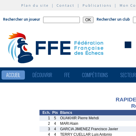
Plan du site
|
Contact
|
Publications
|
Mon C
Rechercher un joueur
Rechercher un club
ACCUEIL
DÉCOUVRIR
FFE
COMPÉTITIONS
SECTEU
RAPIDE
R
Ech.
Pts
Blancs
1
5
OUAKHIR Pierre Mehdi
2
4
MARI Alain
3
4
GARCIA JIMENEZ Francisco Javier
4
4
TERRY CUELLAR Luis Antonio