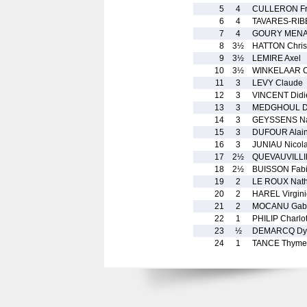
5
4
CULLERON Fr
6
4
TAVARES-RIBE
7
4
GOURY MENA
8
3½
HATTON Chris
9
3½
LEMIRE Axel
10
3½
WINKELAAR C
11
3
LEVY Claude
12
3
VINCENT Didi
13
3
MEDGHOUL Dja
14
3
GEYSSENS Na
15
3
DUFOUR Alai
16
3
JUNIAU Nicol
17
2½
QUEVAUVILLIE
18
2½
BUISSON Fab
19
2
LE ROUX Nath
20
2
HAREL Virgini
21
2
MOCANU Gabr
22
1
PHILIP Charlot
23
½
DEMARCQ Dy
24
1
TANCE Thyme