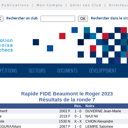
|
Publications
|
Mon Compte
|
Gérer son Club
|
Directeu
Rechercher un club
Rechercher dans le si
PÉTITIONS
SECTEURS
DOCUMENTS
DÉVELOPPEMENT
Rapide FIDE Beaumont le Roger 2023
Résultats de la ronde 7
Res.
Noirs
erif
2002 F
1 - 0
DUVERNE Jean-Marie
e
2018 F
0 - 1
NAJI Nil
rie
1530 N
X - X
CHION Alexandre
GURA Arturo
2067 F
1 - 0
LEMIRE Salomee