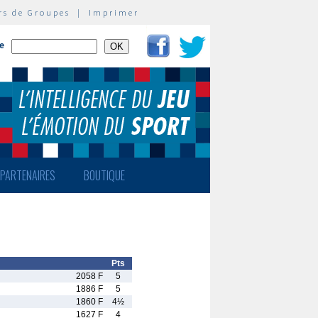
rs de Groupes
|
Imprimer
te
PARTENAIRES
BOUTIQUE
Pts
2058 F
5
1886 F
5
1860 F
4½
1627 F
4