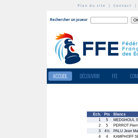
Plan du site
|
Contact
Rechercher un joueur
ACCUEIL
DÉCOUVRIR
FFE
COM
Ech.
Pts
Blancs
1
5
MEDGHOUL Sh
2
5
PERROT Pierr
3
4½
PALU Jean Ma
4
4
KAMPHOFF SE