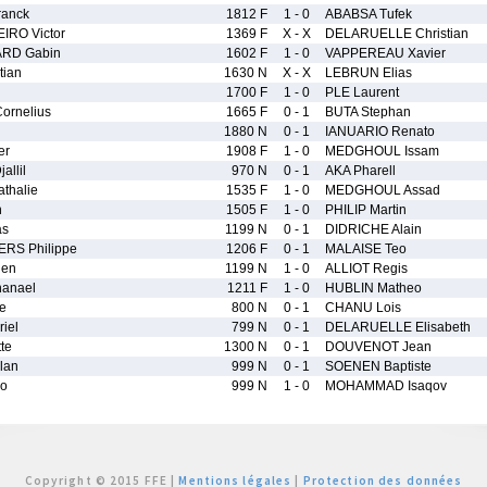
anck
1812 F
1 - 0
ABABSA Tufek
IRO Victor
1369 F
X - X
DELARUELLE Christian
RD Gabin
1602 F
1 - 0
VAPPEREAU Xavier
tian
1630 N
X - X
LEBRUN Elias
1700 F
1 - 0
PLE Laurent
ornelius
1665 F
0 - 1
BUTA Stephan
1880 N
0 - 1
IANUARIO Renato
er
1908 F
1 - 0
MEDGHOUL Issam
llil
970 N
0 - 1
AKA Pharell
thalie
1535 F
1 - 0
MEDGHOUL Assad
n
1505 F
1 - 0
PHILIP Martin
as
1199 N
0 - 1
DIDRICHE Alain
RS Philippe
1206 F
0 - 1
MALAISE Teo
ien
1199 N
1 - 0
ALLIOT Regis
anael
1211 F
1 - 0
HUBLIN Matheo
e
800 N
0 - 1
CHANU Lois
iel
799 N
0 - 1
DELARUELLE Elisabeth
te
1300 N
0 - 1
DOUVENOT Jean
lan
999 N
0 - 1
SOENEN Baptiste
o
999 N
1 - 0
MOHAMMAD Isaqov
Copyright © 2015 FFE |
Mentions légales
|
Protection des données