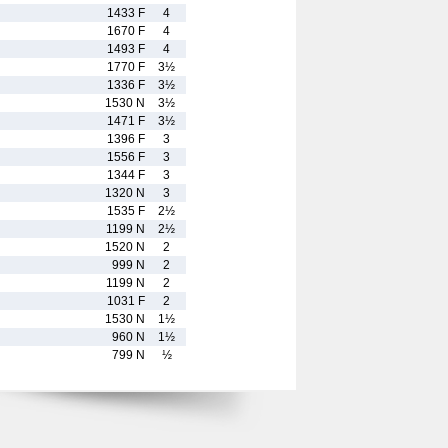
1433 F
4
1670 F
4
1493 F
4
1770 F
3½
1336 F
3½
1530 N
3½
1471 F
3½
1396 F
3
1556 F
3
1344 F
3
1320 N
3
1535 F
2½
1199 N
2½
1520 N
2
999 N
2
1199 N
2
1031 F
2
1530 N
1½
960 N
1½
799 N
½