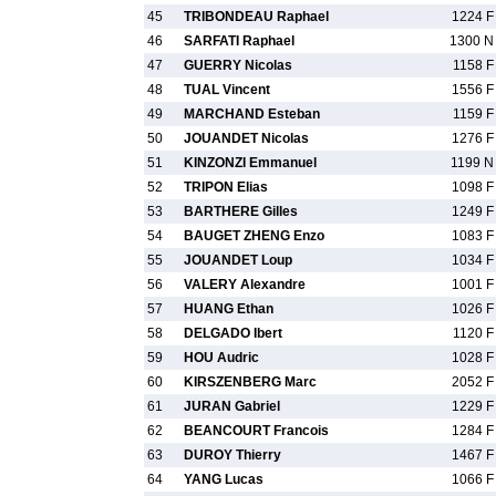
45
TRIBONDEAU Raphael
1224 F
46
SARFATI Raphael
1300 N
47
GUERRY Nicolas
1158 F
48
TUAL Vincent
1556 F
49
MARCHAND Esteban
1159 F
50
JOUANDET Nicolas
1276 F
51
KINZONZI Emmanuel
1199 N
52
TRIPON Elias
1098 F
53
BARTHERE Gilles
1249 F
54
BAUGET ZHENG Enzo
1083 F
55
JOUANDET Loup
1034 F
56
VALERY Alexandre
1001 F
57
HUANG Ethan
1026 F
58
DELGADO Ibert
1120 F
59
HOU Audric
1028 F
60
KIRSZENBERG Marc
2052 F
61
JURAN Gabriel
1229 F
62
BEANCOURT Francois
1284 F
63
DUROY Thierry
1467 F
64
YANG Lucas
1066 F