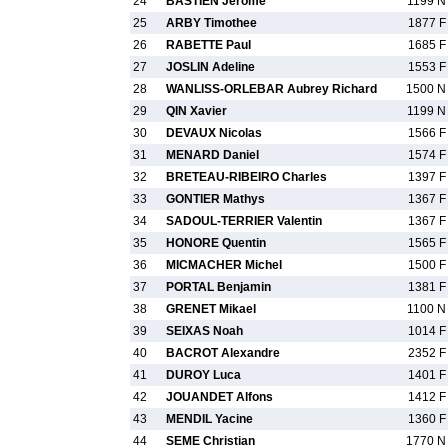
24
BASTIEN Jerome
1199 N
25
ARBY Timothee
1877 F
26
RABETTE Paul
1685 F
27
JOSLIN Adeline
1553 F
28
WANLISS-ORLEBAR Aubrey Richard
1500 N
29
QIN Xavier
1199 N
30
DEVAUX Nicolas
1566 F
31
MENARD Daniel
1574 F
32
BRETEAU-RIBEIRO Charles
1397 F
33
GONTIER Mathys
1367 F
34
SADOUL-TERRIER Valentin
1367 F
35
HONORE Quentin
1565 F
36
MICMACHER Michel
1500 F
37
PORTAL Benjamin
1381 F
38
GRENET Mikael
1100 N
39
SEIXAS Noah
1014 F
40
BACROT Alexandre
2352 F
41
DUROY Luca
1401 F
42
JOUANDET Alfons
1412 F
43
MENDIL Yacine
1360 F
44
SEME Christian
1770 N