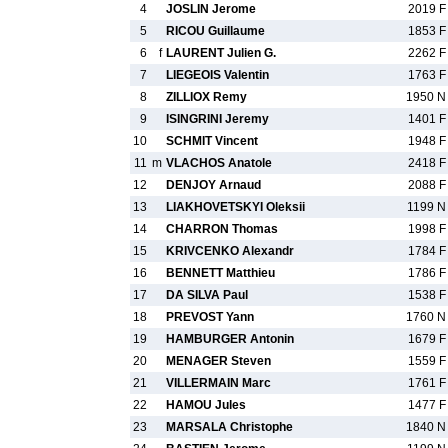
4
JOSLIN Jerome
2019 F
5
RICOU Guillaume
1853 F
6
f
LAURENT Julien G.
2262 F
7
LIEGEOIS Valentin
1763 F
8
ZILLIOX Remy
1950 N
9
ISINGRINI Jeremy
1401 F
10
SCHMIT Vincent
1948 F
11
m
VLACHOS Anatole
2418 F
12
DENJOY Arnaud
2088 F
13
LIAKHOVETSKYI Oleksii
1199 N
14
CHARRON Thomas
1998 F
15
KRIVCENKO Alexandr
1784 F
16
BENNETT Matthieu
1786 F
17
DA SILVA Paul
1538 F
18
PREVOST Yann
1760 N
19
HAMBURGER Antonin
1679 F
20
MENAGER Steven
1559 F
21
VILLERMAIN Marc
1761 F
22
HAMOU Jules
1477 F
23
MARSALA Christophe
1840 N