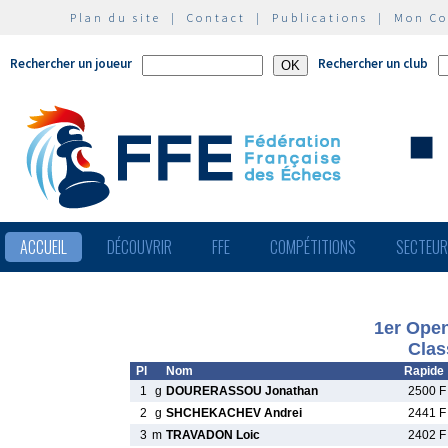
Plan du site
|
Contact
|
Publications
|
Mon C
Rechercher un joueur
Rechercher un club
ACCUEIL
DÉCOUVRIR
FFE
COMPÉTITIONS
SECTEU
1er Open
Clas
Pl
Nom
Rapide
1
g
DOURERASSOU Jonathan
2500 F
2
g
SHCHEKACHEV Andrei
2441 F
3
m
TRAVADON Loic
2402 F