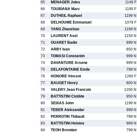
65
MENAGER Jules
1146 F
66
TOUBIANA Marc
1190 F
67
DUTHEIL Raphael
1199 N
68
DELHOUME Emmanuel
1078 F
69
YANG Zhaoshuo
1199 N
70
LAURENT Axel
1150 N
71
OUARET Badis
999 N
72
ARBY Ivan
850 N
73
TOMASI Constantin
999 N
74
DAVANTURE Arsene
999 N
75
DELAFONTAINE Emile
799 N
76
HONORE Vincent
1260 F
77
BAUGET Henry
800 N
78
VALERY Jean Francois
1200 N
79
BATTISTINI Clotilde
950 N
80
SEIXAS John
1199 N
81
TEBER Aleksandar
999 N
82
PERROTIN Thibault
799 N
83
BATTISTINI Heloise
999 N
84
TEOH Brendan
799 N