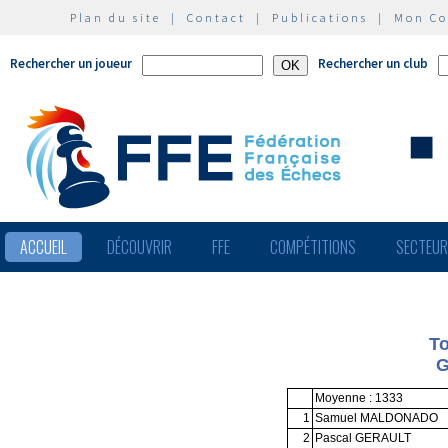
Plan du site
|
Contact
|
Publications
|
Mon C
Rechercher un joueur
Rechercher un club
ACCUEIL
DÉCOUVRIR
FFE
COMPÉTITIONS
SECTEU
To
G
Moyenne : 1333
1
Samuel MALDONADO
2
Pascal GERAULT