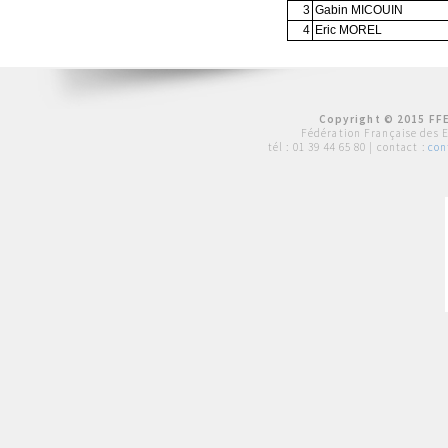
3
Gabin MICOUIN
4
Eric MOREL
Copyright © 2015 FFE
Fédération Française des 
tél :
01 39 44 65 80
| contact :
con