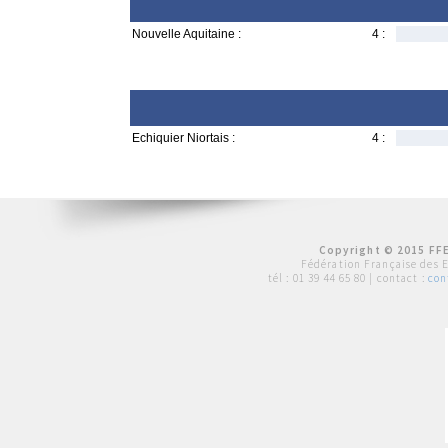
Nouvelle Aquitaine :
4 :
Echiquier Niortais :
4 :
Copyright © 2015 FFE
Fédération Française des 
tél :
01 39 44 65 80
| contact :
con