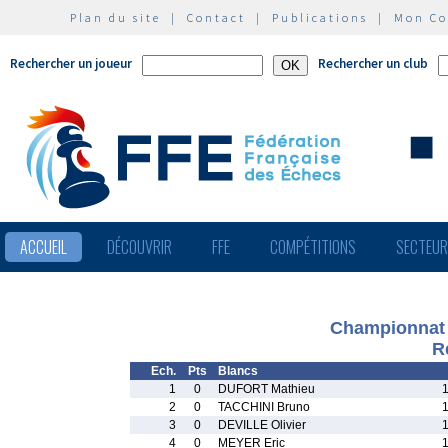
Plan du site
|
Contact
|
Publications
|
Mon C
Rechercher un joueur
Rechercher un club
ACCUEIL
DÉCOUVRIR
FFE
COMPÉTITIONS
SECTEU
Championnat 
R
Ech.
Pts
Blancs
1
0
DUFORT Mathieu
2
0
TACCHINI Bruno
3
0
DEVILLE Olivier
4
0
MEYER Eric