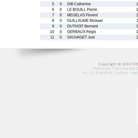
5
0
DIB Catherine
6
0
LE BOUILL Pierre
7
0
MEGELAS Florent
8
0
GUILLAUME Mickael
9
0
DUTHOIT Bernard
10
0
GERBAUX Regis
11
0
SAUVAGET Joel
Copyright © 2015 FFE
Fédération Française des 
tél :
01 39 44 65 80
| contact :
con