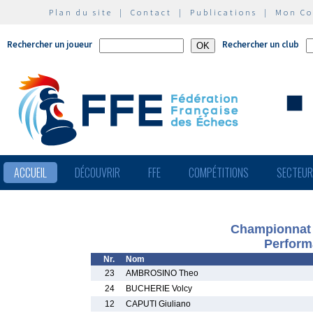
Plan du site
|
Contact
|
Publications
|
Mon C
Rechercher un joueur
Rechercher un club
ACCUEIL
DÉCOUVRIR
FFE
COMPÉTITIONS
SECTEU
Championnat 
Perform
Nr.
Nom
23
AMBROSINO Theo
24
BUCHERIE Volcy
12
CAPUTI Giuliano