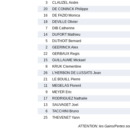
3
CLAUZEL Andre
20
DE CONINCK Philippe
16
DE FAZIO Monica
18
DEVILLE Olivier
7
DIB Catherine
14
DUFORT Mathieu
5
DUTHOIT Bernard
2
GEERINCK Alex
22
GERBAUX Regis
15
GUILLAUME Mickael
8
KRUK Clementine
26
L'HERBON DE LUSSATS Jean
21
LE BOUILL Pierre
11
MEGELAS Florent
9
MEYER Eric
17
RODRIGUEZ Nathalie
13
SAUVAGET Joel
6
TACCHINI Bruno
25
THEVENET Yann
ATTENTION: les Gains/Pertes sont