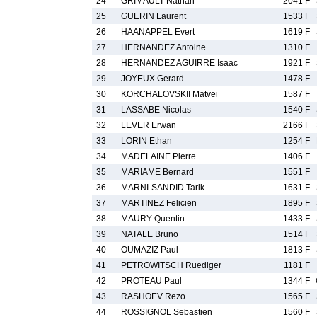
24
GRIMAULT Nathan
2041 F
25
GUERIN Laurent
1533 F
26
HAANAPPEL Evert
1619 F
27
HERNANDEZ Antoine
1310 F
28
HERNANDEZ AGUIRRE Isaac
1921 F
29
JOYEUX Gerard
1478 F
30
KORCHALOVSKII Matvei
1587 F
31
LASSABE Nicolas
1540 F
32
LEVER Erwan
2166 F
33
LORIN Ethan
1254 F
34
MADELAINE Pierre
1406 F
35
MARIAME Bernard
1551 F
36
MARNI-SANDID Tarik
1631 F
37
MARTINEZ Felicien
1895 F
38
MAURY Quentin
1433 F
39
NATALE Bruno
1514 F
40
OUMAZIZ Paul
1813 F
41
PETROWITSCH Ruediger
1181 F
42
PROTEAU Paul
1344 F
43
RASHOEV Rezo
1565 F
44
ROSSIGNOL Sebastien
1560 F