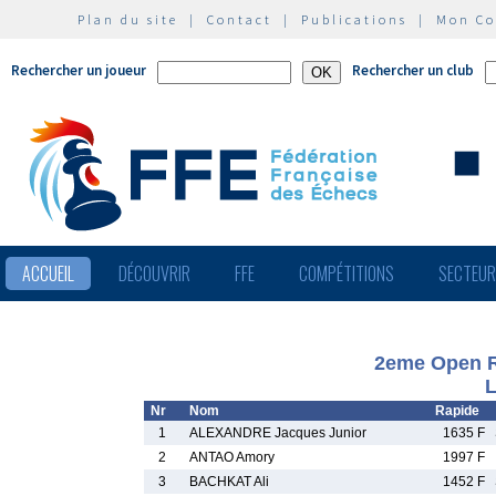
Plan du site
|
Contact
|
Publications
|
Mon C
Rechercher un joueur
Rechercher un club
ACCUEIL
DÉCOUVRIR
FFE
COMPÉTITIONS
SECTEU
2eme Open Ra
L
Nr
Nom
Rapide
1
ALEXANDRE Jacques Junior
1635 F
2
ANTAO Amory
1997 F
3
BACHKAT Ali
1452 F