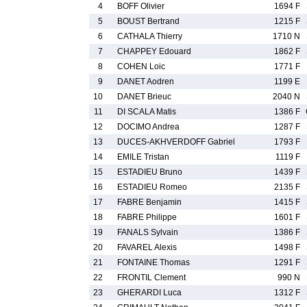
4
BOFF Olivier
1694 F
5
BOUST Bertrand
1215 F
6
CATHALA Thierry
1710 N
7
CHAPPEY Edouard
1862 F
8
COHEN Loic
1771 F
9
DANET Aodren
1199 E
10
DANET Brieuc
2040 N
11
DI SCALA Matis
1386 F
12
DOCIMO Andrea
1287 F
13
DUCES-AKHVERDOFF Gabriel
1793 F
14
EMILE Tristan
1119 F
15
ESTADIEU Bruno
1439 F
16
ESTADIEU Romeo
2135 F
17
FABRE Benjamin
1415 F
18
FABRE Philippe
1601 F
19
FANALS Sylvain
1386 F
20
FAVAREL Alexis
1498 F
21
FONTAINE Thomas
1291 F
22
FRONTIL Clement
990 N
23
GHERARDI Luca
1312 F