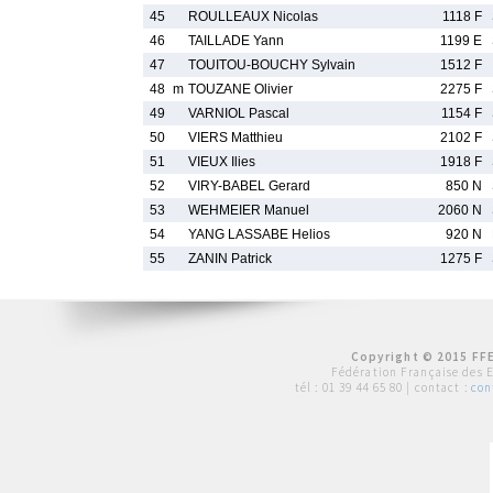
45
ROULLEAUX Nicolas
1118 F
46
TAILLADE Yann
1199 E
47
TOUITOU-BOUCHY Sylvain
1512 F
48
m
TOUZANE Olivier
2275 F
49
VARNIOL Pascal
1154 F
50
VIERS Matthieu
2102 F
51
VIEUX Ilies
1918 F
52
VIRY-BABEL Gerard
850 N
53
WEHMEIER Manuel
2060 N
54
YANG LASSABE Helios
920 N
55
ZANIN Patrick
1275 F
Copyright © 2015 FFE
Fédération Française des 
tél :
01 39 44 65 80
| contact :
con