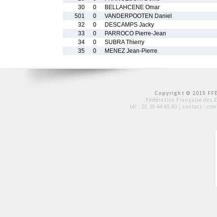
30
0
BELLAHCENE Omar
501
0
VANDERPOOTEN Daniel
32
0
DESCAMPS Jacky
33
0
PARROCO Pierre-Jean
34
0
SUBRA Thierry
35
0
MENEZ Jean-Pierre
Copyright © 2015 FFE
Fédération Française des 
tél :
01 39 44 65 80
| contact :
con