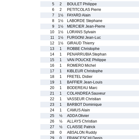
5
2
BOULET Philippe
6
2
PETITCOLAS Pierre
7
1½
FAYARD Alain
8
1½
LABORDE Stephane
9
1½
MERCIER Jean-Pierre
10
1½
LORANS Sylvain
11
1½
FURGONI Jean-Luc
12
1½
GIRAUD Thierry
13
1
ROBBE Christophe
14
1
PENARRUBIA Stephan
15
1
VAN POUCKE Philippe
16
1
ROMERO Michel
17
1
KIBLEUR Christophe
18
1
FRETEL Didier
19
1
BAFFIER Jean-Louis
20
1
BODEREAU Marc
21
1
COLANDREA Sauveur
22
1
VASSEUR Christian
23
1
BARBOT Dominique
24
1
CAMUS Alain
25
½
ADDA Olivier
26
½
ALLAYS Christian
27
½
CLAISSE Patrick
28
0
ABSALON Ruddy
29
0
FRANCESCHI Denis