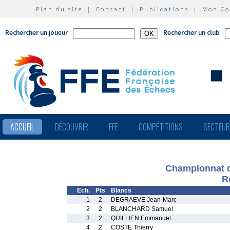
Plan du site
|
Contact
|
Publications
|
Mon C
Rechercher un joueur
Rechercher un club
ACCUEIL
DÉCOUVRIR
FFE
COMPÉTITIONS
SECTEU
Championnat d
R
Ech.
Pts
Blancs
1
2
DEGRAEVE Jean-Marc
2
2
BLANCHARD Samuel
3
2
QUILLIEN Emmanuel
4
2
COSTE Thierry