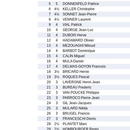
5
5
DONNENFELD Patrice
6
4½
KELLER Christophe
7
4½
SONNET Jean-Pierre
8
4½
VENNER Laurent
9
4
VIAL Patrick
10
4
GEORGE Jean-Luc
11
4
DUBOIS Herve
12
4
HADAMARD Olivier
13
4
MEZOUAGHI Miloud
14
4
BARBOT Dominique
15
4
CALIN Miguel
16
4
MULA Daniel
17
4
DELMAS-GOYON Francois
18
3½
BRICARD Herve
19
3½
ROQUES Pascal
20
3
LAVERGNE Henri-Jean
21
3
BUREAU Frederic
22
3
VAN POUCKE Philippe
23
3
PARROCO Pierre-Jean
24
3
GIL Jean-Jacques
25
3
MULARD Nikita
26
3
BRUGEL Francis
27
3
FRANCESCHI Denis
28
2½
PLANTET Marc
29
2½
HOMBOURGER Regis