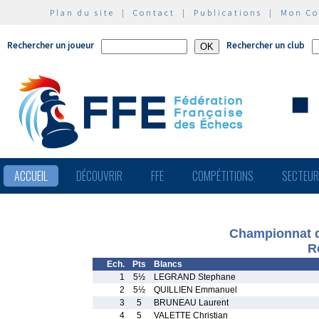
Plan du site
|
Contact
|
Publications
|
Mon C
Rechercher un joueur
Rechercher un club
ACCUEIL
DÉCOUVRIR
FFE
COMPÉTITIONS
SECTEU
Championnat d
R
Ech.
Pts
Blancs
1
5½
LEGRAND Stephane
2
5½
QUILLIEN Emmanuel
3
5
BRUNEAU Laurent
4
5
VALETTE Christian