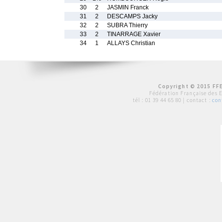
30
2
JASMIN Franck
31
2
DESCAMPS Jacky
32
2
SUBRA Thierry
33
2
TINARRAGE Xavier
34
1
ALLAYS Christian
Copyright © 2015 FFE
Fédération Française des 
tél :
01 39 44 65 80
| contact :
con