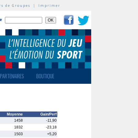
rs de Groupes
|
Imprimer
te
PARTENAIRES
BOUTIQUE
Moyenne
Gain/Perf
1458
-11,90
1832
-23,18
1503
+5,20