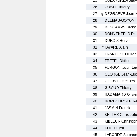
25
COLANDREA Sauv
26
COSTE Thierry
27
g
DEGRAEVE Jean-
28
DELMAS-GOYON Fr
29
DESCAMPS Jacky
30
DONNENFELD Patr
31
DUBOIS Herve
32
f
FAYARD Alain
33
FRANCESCHI Den
34
FRETEL Didier
35
FURGONI Jean-Lu
36
GEORGE Jean-Luc
37
GIL Jean-Jacques
38
GIRAUD Thierry
39
HADAMARD Olivie
40
HOMBOURGER Re
41
JASMIN Franck
42
KELLER Christoph
43
KIBLEUR Christop
44
KOCH Cyril
45
LABORDE Stepha