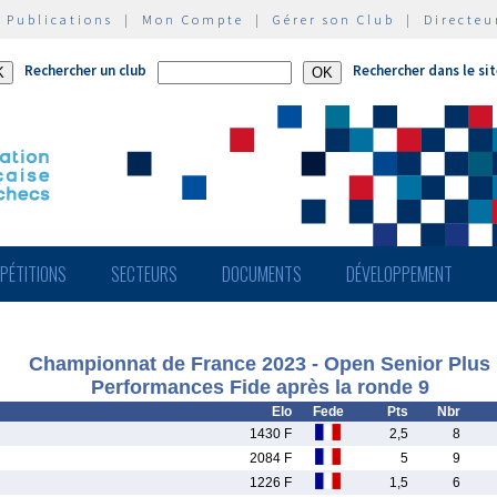
|
Publications
|
Mon Compte
|
Gérer son Club
|
Directeu
Rechercher un club
Rechercher dans le si
PÉTITIONS
SECTEURS
DOCUMENTS
DÉVELOPPEMENT
Championnat de France 2023 - Open Senior Plus
Performances Fide après la ronde 9
Elo
Fede
Pts
Nbr
1430 F
2,5
8
2084 F
5
9
1226 F
1,5
6