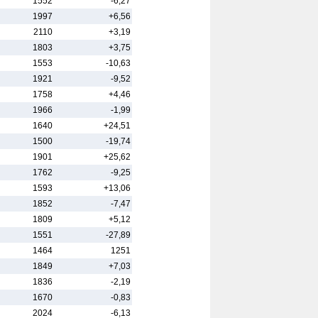
1552
-6,27
1997
+6,56
2110
+3,19
1803
+3,75
1553
-10,63
1921
-9,52
1758
+4,46
1966
-1,99
1640
+24,51
1500
-19,74
1901
+25,62
1762
-9,25
1593
+13,06
1852
-7,47
1809
+5,12
1551
-27,89
1464
1251
1849
+7,03
1836
-2,19
1670
-0,83
2024
-6,13