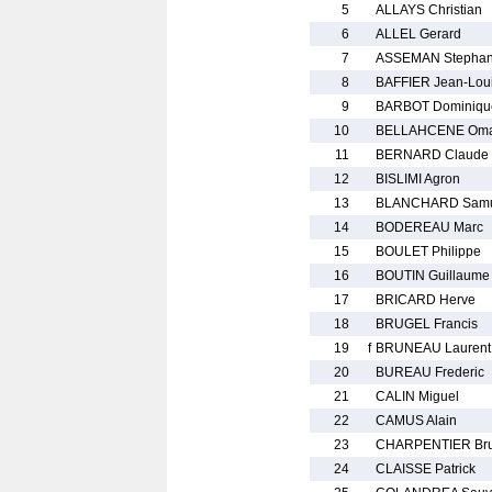
5
ALLAYS Christian
6
ALLEL Gerard
7
ASSEMAN Stepha
8
BAFFIER Jean-Lou
9
BARBOT Dominiqu
10
BELLAHCENE Om
11
BERNARD Claude
12
BISLIMI Agron
13
BLANCHARD Samu
14
BODEREAU Marc
15
BOULET Philippe
16
BOUTIN Guillaume
17
BRICARD Herve
18
BRUGEL Francis
19
f
BRUNEAU Laurent
20
BUREAU Frederic
21
CALIN Miguel
22
CAMUS Alain
23
CHARPENTIER Br
24
CLAISSE Patrick