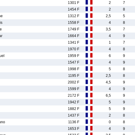
1301 F
2
7
1454 F
2
8
ne
1312 F
2,5
5
is
1558 F
4
8
e
1749 F
3,5
7
ar
1664 F
4
9
1341 F
1
7
1970 F
4
8
el
1959 F
6
9
1547 F
4
9
1998 F
5
8
1195 F
2,5
8
2002 F
4,5
9
1599 F
4
9
2172 F
6,5
9
1942 F
5
9
1882 F
5
9
1437 F
2
8
uno
1136 F
0
8
1653 F
4
9