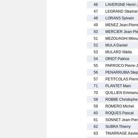
46
LAVERGNE Henri-
47
LEGRAND Stepha
48
LORANS Sylvain
49
MENEZ Jean-Pierr
50
MERCIER Jean-Pie
51
MEZOUAGHI Milou
52
MULA Daniel
53
MULARD Nikita
54
ORIOT Patrice
55
PARROCO Pierre-
56
PENARRUBIA Step
57
PETITCOLAS Pierr
71
PLANTET Marc
70
QUILLIEN Emmanu
58
ROBBE Christophe
59
ROMERO Michel
60
ROQUES Pascal
61
SONNET Jean-Pier
62
SUBRA Thierry
63
TINARRAGE Xavie