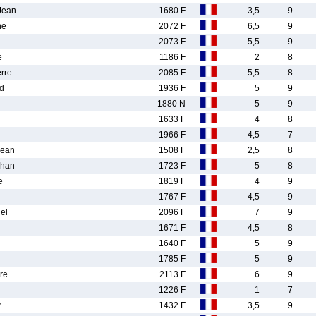
Jean
1680 F
3,5
9
ne
2072 F
6,5
9
2073 F
5,5
9
e
1186 F
2
8
rre
2085 F
5,5
8
d
1936 F
5
9
1880 N
5
9
1633 F
4
8
1966 F
4,5
7
Jean
1508 F
2,5
8
han
1723 F
5
8
e
1819 F
4
9
1767 F
4,5
9
el
2096 F
7
9
1671 F
4,5
8
1640 F
5
9
1785 F
5
9
re
2113 F
6
9
1226 F
1
7
r
1432 F
3,5
9