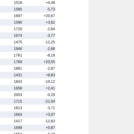
1518
+4,48
1585
-5,73
1697
+20,67
1590
+3,62
1720
-2,84
1674
-3,77
1475
-12,25
1946
-2,66
1761
-8,18
1769
+20,55
1881
-2,87
1431
+8,83
1843
-19,12
1658
+2,41
2003
-0,20
1715
-21,04
1813
-3,71
1664
+3,07
1417
-12,83
1699
+0,87