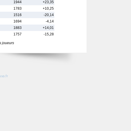
1944
+23,35
1783
+10,25
1516
-20,14
1694
-4,14
1883
+14,01
1757
-15,28
s joueurs
so.fr