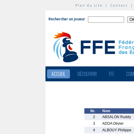
Plan du site
|
Contact
Rechercher un joueur
ACCUEIL
DÉCOUVRIR
FFE
COM
Nr.
Nom
2
ABSALON Ruddy
3
ADDA Olivier
4
ALBOUY Philippe