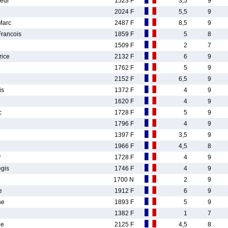
eur
1523 F
3,5
9
2024 F
5,5
9
Marc
2487 F
8,5
9
ancois
1859 F
5
8
1509 F
2
7
ice
2132 F
6
9
1762 F
5
9
2152 F
6,5
9
is
1372 F
4
9
1620 F
4
9
c
1728 F
5
9
1796 F
4
9
1397 F
3,5
9
1966 F
4,5
8
r
1728 F
4
9
gis
1746 F
4
9
1700 N
2
9
e
1912 F
6
9
he
1893 F
5
9
1382 F
1
7
ne
2125 F
4,5
8