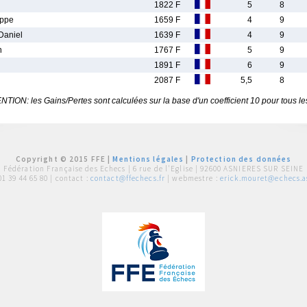
1822 F
5
8
ippe
1659 F
4
9
aniel
1639 F
4
9
n
1767 F
5
9
1891 F
6
9
2087 F
5,5
8
TION: les Gains/Pertes sont calculées sur la base d'un coefficient 10 pour tous le
Copyright © 2015 FFE |
Mentions légales
|
Protection des données
Fédération Française des Echecs |
6 rue de l'Eglise | 92600 ASNIERES SUR SEINE
01 39 44 65 80
| contact :
contact@ffechecs.fr
| webmestre :
erick.mouret@echecs.as