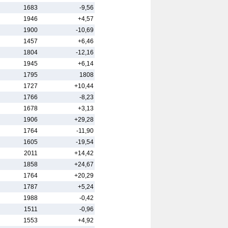
1683
-9,56
1946
+4,57
1900
-10,69
1457
+6,46
1804
-12,16
1945
+6,14
1795
1808
1727
+10,44
1766
-8,23
1678
+3,13
1906
+29,28
1764
-11,90
1605
-19,54
2011
+14,42
1858
+24,67
1764
+20,29
1787
+5,24
1988
-0,42
1511
-0,96
1553
+4,92