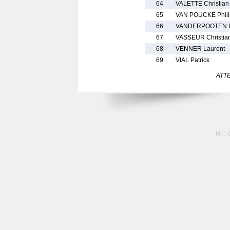
64
VALETTE Christian
65
VAN POUCKE Phil
66
VANDERPOOTEN D
67
VASSEUR Christia
68
VENNER Laurent
69
VIAL Patrick
ATTEN
tél :