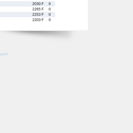
2030 F
0
2265 F
0
2253 F
0
2203 F
0
so.fr