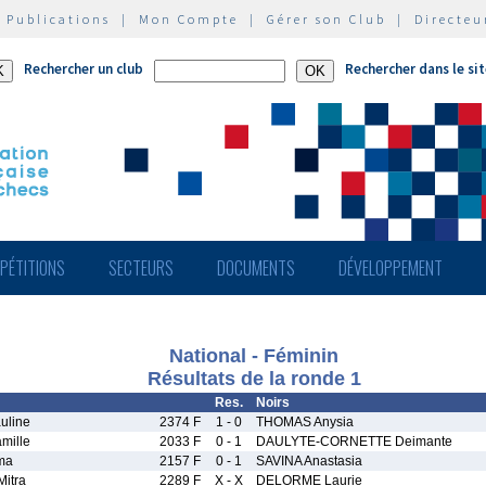
|
Publications
|
Mon Compte
|
Gérer son Club
|
Directeu
Rechercher un club
Rechercher dans le si
PÉTITIONS
SECTEURS
DOCUMENTS
DÉVELOPPEMENT
National - Féminin
Résultats de la ronde 1
Res.
Noirs
uline
2374 F
1 - 0
THOMAS Anysia
mille
2033 F
0 - 1
DAULYTE-CORNETTE Deimante
ma
2157 F
0 - 1
SAVINA Anastasia
itra
2289 F
X - X
DELORME Laurie