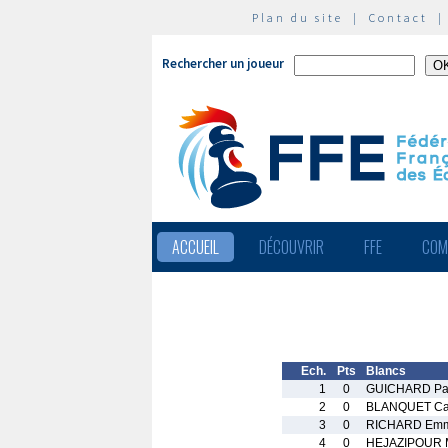
Plan du site
|
Contact
Rechercher un joueur
ACCUEIL
DÉCOUVRIR
FFE
COM
Ech.
Pts
Blancs
1
0
GUICHARD Pa
2
0
BLANQUET Ca
3
0
RICHARD Em
4
0
HEJAZIPOUR M