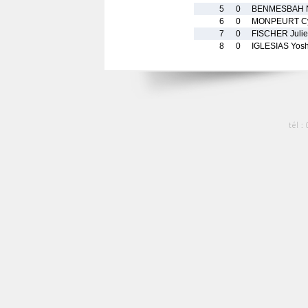
5
0
BENMESBAH N
6
0
MONPEURT Cyr
7
0
FISCHER Julie
8
0
IGLESIAS Yos
tél :