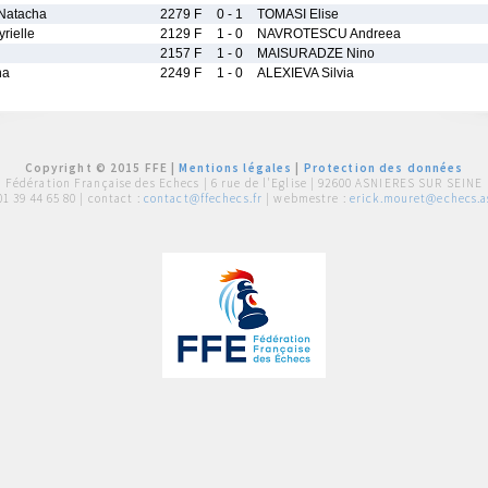
atacha
2279 F
0 - 1
TOMASI Elise
ielle
2129 F
1 - 0
NAVROTESCU Andreea
2157 F
1 - 0
MAISURADZE Nino
ha
2249 F
1 - 0
ALEXIEVA Silvia
Copyright © 2015 FFE |
Mentions légales
|
Protection des données
Fédération Française des Echecs |
6 rue de l'Eglise | 92600 ASNIERES SUR SEINE
01 39 44 65 80
| contact :
contact@ffechecs.fr
| webmestre :
erick.mouret@echecs.as