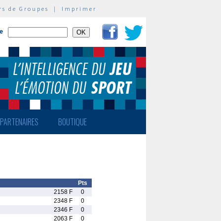
rs de Groupes
|
Imprimer
te
PARTENAIRES
BOUTIQUE
Pts
2158 F
0
2348 F
0
2346 F
0
2063 F
0