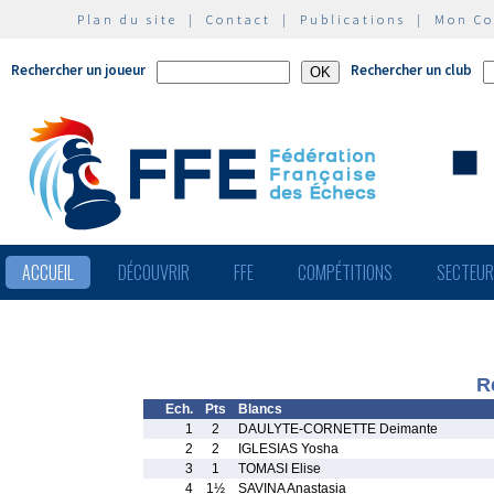
Plan du site
|
Contact
|
Publications
|
Mon C
Rechercher un joueur
Rechercher un club
ACCUEIL
DÉCOUVRIR
FFE
COMPÉTITIONS
SECTEU
R
Ech.
Pts
Blancs
1
2
DAULYTE-CORNETTE Deimante
2
2
IGLESIAS Yosha
3
1
TOMASI Elise
4
1½
SAVINA Anastasia