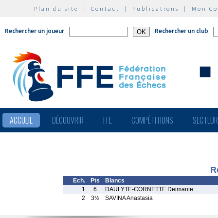
Plan du site
|
Contact
|
Publications
|
Mon C
Rechercher un joueur
Rechercher un club
ACCUEIL
DÉCOUVRIR
FFE
COMPÉTITIONS
SECTEU
R
Ech.
Pts
Blancs
1
6
DAULYTE-CORNETTE Deimante
2
3½
SAVINA Anastasia