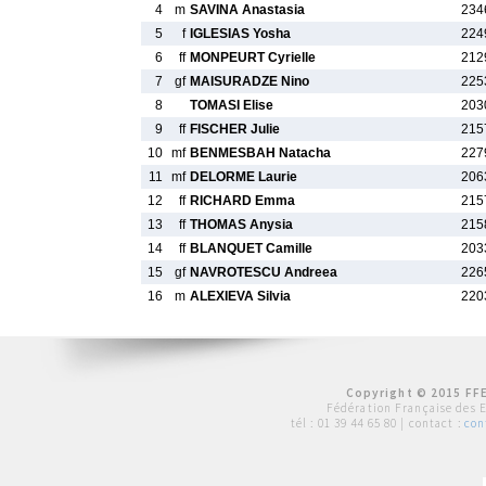
4
m
SAVINA Anastasia
234
5
f
IGLESIAS Yosha
224
6
ff
MONPEURT Cyrielle
212
7
gf
MAISURADZE Nino
225
8
TOMASI Elise
203
9
ff
FISCHER Julie
215
10
mf
BENMESBAH Natacha
227
11
mf
DELORME Laurie
206
12
ff
RICHARD Emma
215
13
ff
THOMAS Anysia
215
14
ff
BLANQUET Camille
203
15
gf
NAVROTESCU Andreea
226
16
m
ALEXIEVA Silvia
220
Copyright © 2015 FFE
Fédération Française des 
tél :
01 39 44 65 80
| contact :
con