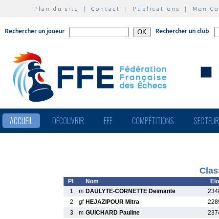
Plan du site
|
Contact
|
Publications
|
Mon C
Rechercher un joueur
Rechercher un club
ACCUEIL
DÉCOUVRIR
FFE
COMPÉTITIONS
SECTEU
Clas
Pl
Nom
Elo
1
m
DAULYTE-CORNETTE Deimante
234
2
gf
HEJAZIPOUR Mitra
228
3
m
GUICHARD Pauline
237