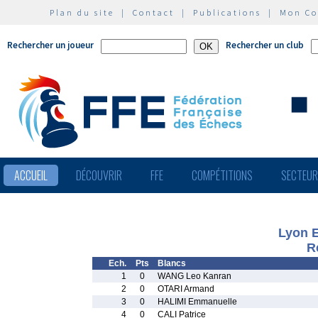
Plan du site
|
Contact
|
Publications
|
Mon C
Rechercher un joueur
Rechercher un club
ACCUEIL
DÉCOUVRIR
FFE
COMPÉTITIONS
SECTEU
Lyon E
R
Ech.
Pts
Blancs
1
0
WANG Leo Kanran
2
0
OTARI Armand
3
0
HALIMI Emmanuelle
4
0
CALI Patrice