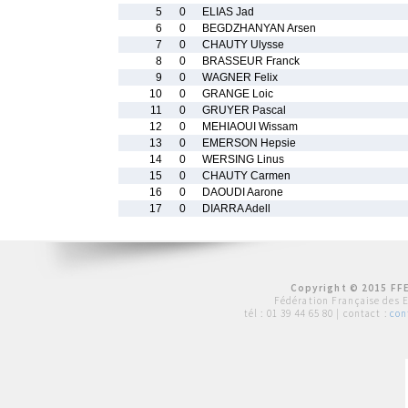
5
0
ELIAS Jad
6
0
BEGDZHANYAN Arsen
7
0
CHAUTY Ulysse
8
0
BRASSEUR Franck
9
0
WAGNER Felix
10
0
GRANGE Loic
11
0
GRUYER Pascal
12
0
MEHIAOUI Wissam
13
0
EMERSON Hepsie
14
0
WERSING Linus
15
0
CHAUTY Carmen
16
0
DAOUDI Aarone
17
0
DIARRA Adell
Copyright © 2015 FFE
Fédération Française des 
tél :
01 39 44 65 80
| contact :
con