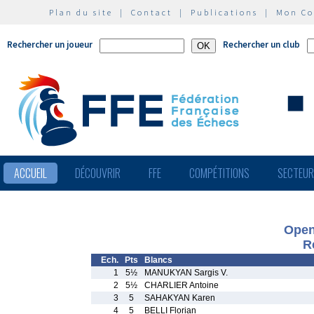
Plan du site
|
Contact
|
Publications
|
Mon C
Rechercher un joueur
Rechercher un club
ACCUEIL
DÉCOUVRIR
FFE
COMPÉTITIONS
SECTEU
Open
R
Ech.
Pts
Blancs
1
5½
MANUKYAN Sargis V.
2
5½
CHARLIER Antoine
3
5
SAHAKYAN Karen
4
5
BELLI Florian