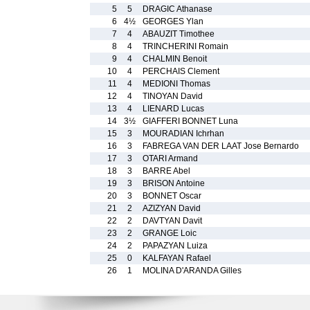
5
5
DRAGIC Athanase
6
4½
GEORGES Ylan
7
4
ABAUZIT Timothee
8
4
TRINCHERINI Romain
9
4
CHALMIN Benoit
10
4
PERCHAIS Clement
11
4
MEDIONI Thomas
12
4
TINOYAN David
13
4
LIENARD Lucas
14
3½
GIAFFERI BONNET Luna
15
3
MOURADIAN Ichrhan
16
3
FABREGA VAN DER LAAT Jose Bernardo
17
3
OTARI Armand
18
3
BARRE Abel
19
3
BRISON Antoine
20
3
BONNET Oscar
21
2
AZIZYAN David
22
2
DAVTYAN Davit
23
2
GRANGE Loic
24
2
PAPAZYAN Luiza
25
0
KALFAYAN Rafael
26
1
MOLINA D'ARANDA Gilles