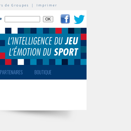
rs de Groupes
|
Imprimer
te
PARTENAIRES
BOUTIQUE