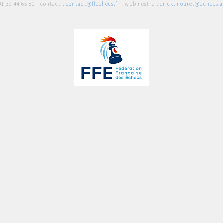
01 39 44 65 80
| contact :
contact@ffechecs.fr
| webmestre :
erick.mouret@echecs.as