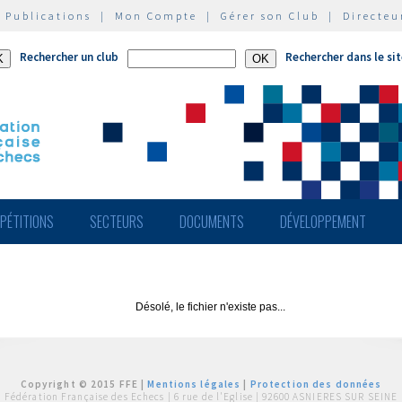
|
Publications
|
Mon Compte
|
Gérer son Club
|
Directeu
Rechercher un club
Rechercher dans le si
PÉTITIONS
SECTEURS
DOCUMENTS
DÉVELOPPEMENT
Désolé, le fichier n'existe pas...
Copyright © 2015 FFE |
Mentions légales
|
Protection des données
Fédération Française des Echecs |
6 rue de l'Eglise | 92600 ASNIERES SUR SEINE