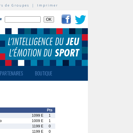
rs de Groupes
|
Imprimer
te
PARTENAIRES
BOUTIQUE
Pts
1099 E
1
o
1009 E
1
1199 E
0
1199 E
0