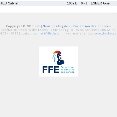
IEU Gabriel
1009 E
0 - 1
ESMER Aksel
Copyright © 2015 FFE |
Mentions légales
|
Protection des données
Fédération Française des Echecs |
6 rue de l'Eglise | 92600 ASNIERES SUR SEINE
01 39 44 65 80
| contact :
contact@ffechecs.fr
| webmestre :
erick.mouret@echecs.as