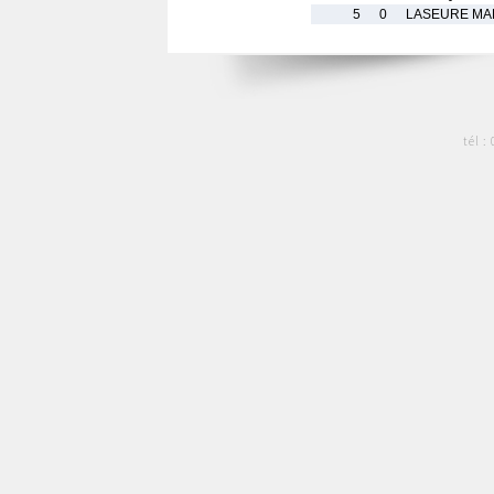
5
0
LASEURE MAH
tél :