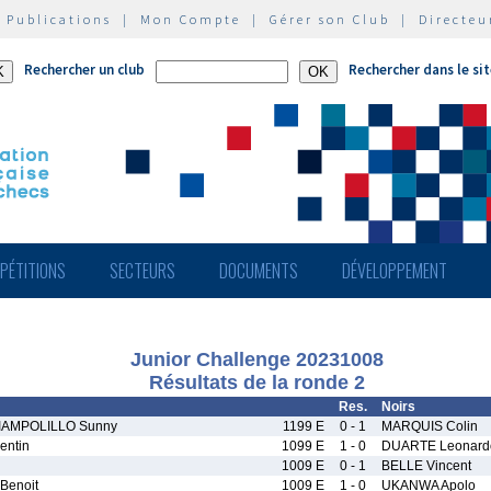
|
Publications
|
Mon Compte
|
Gérer son Club
|
Directeu
Rechercher un club
Rechercher dans le si
PÉTITIONS
SECTEURS
DOCUMENTS
DÉVELOPPEMENT
Junior Challenge 20231008
Résultats de la ronde 2
Res.
Noirs
AMPOLILLO Sunny
1199 E
0 - 1
MARQUIS Colin
entin
1099 E
1 - 0
DUARTE Leonard
1009 E
0 - 1
BELLE Vincent
enoit
1009 E
1 - 0
UKANWA Apolo