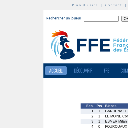
Plan du site
|
Contact
Rechercher un joueur
ACCUEIL
DÉCOUVRIR
FFE
COM
Ech.
Pts
Blancs
1
1
GARDENAT CI
2
1
LE MOINE Cor
3
1
ESMER Milan
4
0
FOURQUAUX B