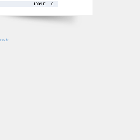
1009 E
0
so.fr