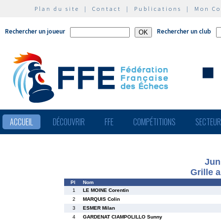
Plan du site
|
Contact
|
Publications
|
Mon C
Rechercher un joueur
Rechercher un club
ACCUEIL
DÉCOUVRIR
FFE
COMPÉTITIONS
SECTEU
Jun
Grille 
Pl
Nom
1
LE MOINE Corentin
2
MARQUIS Colin
3
ESMER Milan
4
GARDENAT CIAMPOLILLO Sunny