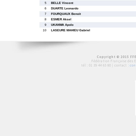
5
BELLE Vincent
6
DUARTE Leonardo
7
FOURQUAUX Benoit
8
ESMER Aksel
9
UKANWA Apolo
10
LASEURE MAHIEU Gabriel
Copyright © 2015 FFE
Fédération Française des 
tél :
01 39 44 65 80
| contact :
con