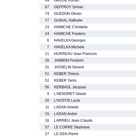
49
GAUDE Ronan
67
GEFFROY Sohan
74
GUEDON Olivier
77
GUIHAL Nathalie
23
HAMICHE Christelle
24
HAMICHE Frederic
6
HAVELKA Georges
7
HAVELKA Michele
21
HURREAU Jean Francois
28
JAMBON Frederic
31
JASSELIN Gerard
51
KEBER Thierry
52
KEBER Yanis
56
KERBAOL Jacques
9
L'HENORET Gisele
20
L'HOSTIS Lucie
11
LADAN Amelie
15
LADAN Andre
16
LARRIEU Jean-Claude
57
LE CORRE Stephane
27
LE DEN Pierre