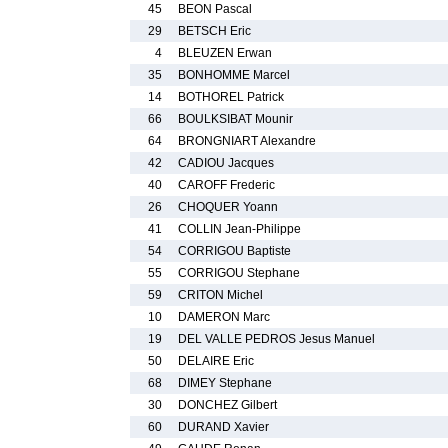
45
BEON Pascal
29
BETSCH Eric
4
BLEUZEN Erwan
35
BONHOMME Marcel
14
BOTHOREL Patrick
66
BOULKSIBAT Mounir
64
BRONGNIART Alexandre
42
CADIOU Jacques
40
CAROFF Frederic
26
CHOQUER Yoann
41
COLLIN Jean-Philippe
54
CORRIGOU Baptiste
55
CORRIGOU Stephane
59
CRITON Michel
10
DAMERON Marc
19
DEL VALLE PEDROS Jesus Manuel
50
DELAIRE Eric
68
DIMEY Stephane
30
DONCHEZ Gilbert
60
DURAND Xavier