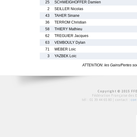
25
SCHWEIGHOFFER Damien
2
SEILLER Nicolas
43
TAHER Sinane
36
TERROM Christian
58
THIERY Mathieu
62
TREGUIER Jacques
63
VEMBOULY Dylan
71
WEBER Loic
3
YAZBEK Loic
ATTENTION: les Gains/Pertes sont
Copyright © 2015 FFE
Fédération Française des 
tél :
01 39 44 65 80
| contact :
con