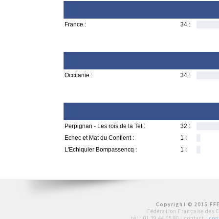
France :
34 :
Occitanie :
34 :
Perpignan - Les rois de la Tet :
32 :
Echec et Mat du Conflent :
1 :
L'Echiquier Bompassencq :
1 :
Copyright © 2015 FFE
Fédération Française des 
tél :
01 39 44 65 80
| contact :
con