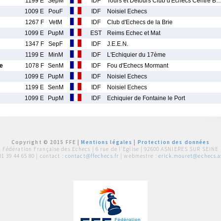
1199 E
SepM
IDF
Tours et Detours Club d'Echecs Centre B
1009 E
PouF
IDF
Noisiel Echecs
1267 F
VetM
IDF
Club d'Echecs de la Brie
1099 E
PupM
EST
Reims Echec et Mat
1347 F
SepF
IDF
J.E.E.N.
1199 E
MinM
IDF
L'Echiquier du 17ème
e
1078 F
SenM
IDF
Fou d'Echecs Mormant
1099 E
PupM
IDF
Noisiel Echecs
1199 E
SenM
IDF
Noisiel Echecs
1099 E
PupM
IDF
Echiquier de Fontaine le Port
Copyright © 2015 FFE |
Mentions légales
|
Protection des données
Fédération Française des Echecs |
6 rue de l'Eglise | 92600 ASNIERES SUR SEINE
01 39 44 65 80
| contact :
contact@ffechecs.fr
| webmestre :
erick.mouret@echecs.as