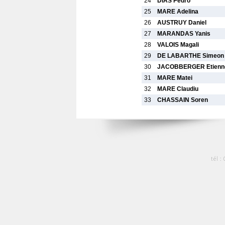
24
DIAS Pedro
25
MARE Adelina
26
AUSTRUY Daniel
27
MARANDAS Yanis
28
VALOIS Magali
29
DE LABARTHE Simeon
30
JACOBBERGER Etienn
31
MARE Matei
32
MARE Claudiu
33
CHASSAIN Soren
tél :