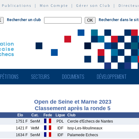
|
Publications
|
Mon Compte
|
Gérer son Club
|
Directeu
Rechercher un club
Rechercher dans le si
PÉTITIONS
SECTEURS
DOCUMENTS
DÉVELOPPEMENT
Open de Seine et Marne 2023
Classement après la ronde 5
Elo
Cat.
Fede
Ligue
Club
1751 F
SenM
PDL
Cercle d'Echecs de Nantes
1421 F
VetM
IDF
Issy-Les-Moulineaux
1634 F
SenM
IDF
Palamede Echecs