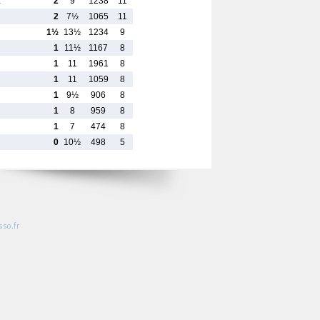
…
2
9
1238
11
2
7½
1065
11
1½
13½
1234
9
1
11½
1167
8
1
11
1961
8
1
11
1059
8
1
9½
906
8
1
8
959
8
1
7
474
8
0
10½
498
5
so.fr