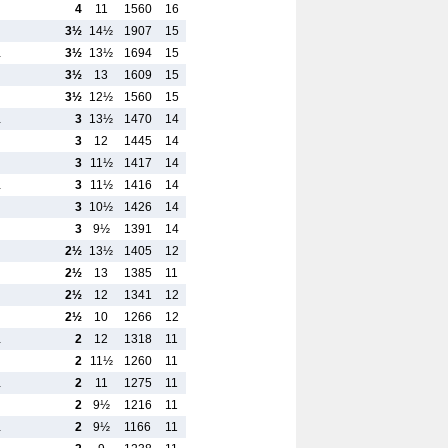
4
11
1560
16
3½
14½
1907
15
…
3½
13½
1694
15
3½
13
1609
15
3½
12½
1560
15
…
3
13½
1470
14
3
12
1445
14
3
11½
1417
14
…
3
11½
1416
14
3
10½
1426
14
3
9½
1391
14
2½
13½
1405
12
2½
13
1385
11
2½
12
1341
12
2½
10
1266
12
…
2
12
1318
11
2
11½
1260
11
…
2
11
1275
11
2
9½
1216
11
…
2
9½
1166
11