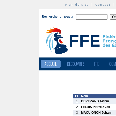
Plan du site
|
Contact
Rechercher un joueur
ACCUEIL
DÉCOUVRIR
FFE
COM
Pl
Nom
1
BERTRAND Arthur
2
FELDIS Pierre-Yves
3
MAQUIGNON Johann