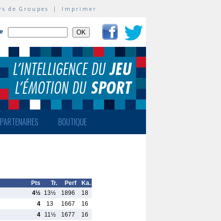
rs de Groupes
|
Imprimer
te
PARTENAIRES
BOUTIQUE
Pts
Tr.
Perf
Ka.
4½
13½
1896
18
4
13
1667
16
4
11½
1677
16