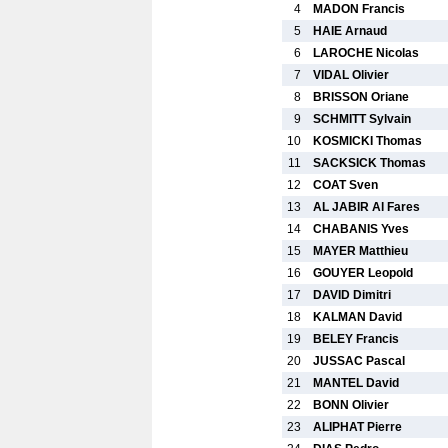
4
MADON Francis
5
HAIE Arnaud
6
LAROCHE Nicolas
7
VIDAL Olivier
8
BRISSON Oriane
9
SCHMITT Sylvain
10
KOSMICKI Thomas
11
SACKSICK Thomas
12
COAT Sven
13
AL JABIR Al Fares
14
CHABANIS Yves
15
MAYER Matthieu
16
GOUYER Leopold
17
DAVID Dimitri
18
KALMAN David
19
BELEY Francis
20
JUSSAC Pascal
21
MANTEL David
22
BONN Olivier
23
ALIPHAT Pierre