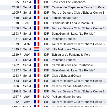
1395 F
SepM
IDF
Les Echecs de Vincennes
2158 F
SenM
IDF
Cavalier de l'Espérance Cercle J.J. Paur
1605 F
SenM
IDF
Tours et Detours Club d'Echecs Centre B
1540 F
SepM
IDF
Fontainebleau-Avon
1378 F
SenF
IDF
l'Echiquier de La Ville Montreuil
1458 F
SepM
IDF
Tours et Detours Club d'Echecs Centre B
1393 F
SenM
IDF
Saint Germain Laval "Le Roi Mat"
1377 F
SepM
IDF
Palamede Echecs
1379 F
MinM
IDF
Tours et Detours Club d'Echecs Centre B
1449 F
SenM
HDF
Lille Métropole Chess
1329 F
VetM
IDF
Echiquier de Fontaine le Port
1347 F
SenM
IDF
Palamede Echecs
1462 F
SenM
IDF
Cercle d'Echecs de Courbevoie
1237 F
SenM
IDF
Saint Germain Laval "Le Roi Mat"
1183 F
SenM
IDF
Club d'Echecs d'Orsay
1473 F
SepM
IDF
Tours et Detours Club d'Echecs Centre B
1186 F
SepM
IDF
Club du Canal St-Martin Paris
1199 E
SenM
IDF
Tours et Detours Club d'Echecs Centre B
1167 F
VetM
NAQ
Poitiers-Migne Echecs
1312 F
VetM
IDF
Tours et Detours Club d'Echecs Centre B