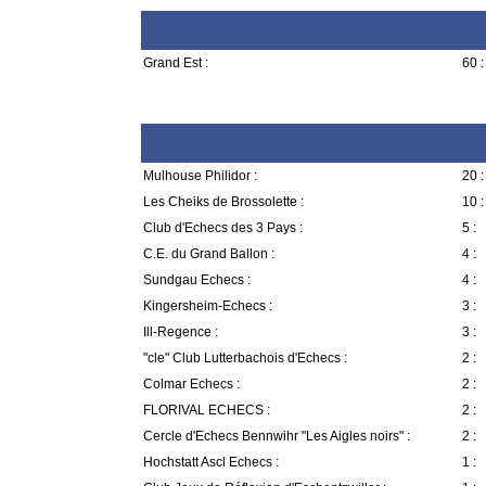
Grand Est :
60 :
Mulhouse Philidor :
20 :
Les Cheiks de Brossolette :
10 :
Club d'Echecs des 3 Pays :
5 :
C.E. du Grand Ballon :
4 :
Sundgau Echecs :
4 :
Kingersheim-Echecs :
3 :
Ill-Regence :
3 :
"cle" Club Lutterbachois d'Echecs :
2 :
Colmar Echecs :
2 :
FLORIVAL ECHECS :
2 :
Cercle d'Echecs Bennwihr "Les Aigles noirs" :
2 :
Hochstatt Ascl Echecs :
1 :