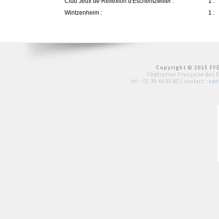
Club Jeux de Réflexion d'Eschentzwiller :
1 :
Wintzenheim :
1 :
Copyright © 2015 FFE
Fédération Française des 
tél :
01 39 44 65 80
| contact :
con