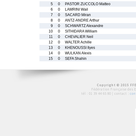
5
0
PASTOR ZUCCOLO Matteo
6
0
LAMRINI Wail
7
0
SACARD Miran
8
0
ANTZ-ANDRE Arthur
9
0
SCHWARTZ Alexandre
10
0
SITHIDARA William
11
0
CHEVALIER Neil
12
0
WALTER Achille
13
0
KHENOUSSI Ilyes
14
0
WULKAN Alexis
15
0
SEFA Shahin
Copyright © 2015 FFE
Fédération Française des 
tél :
01 39 44 65 80
| contact :
con