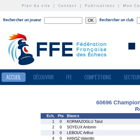
Plan du site
|
Contact
|
Publications
|
Mon C
Rechercher un joueur
Rechercher un club
ACCUEIL
DÉCOUVRIR
FFE
COMPÉTITIONS
SECTEU
60696 Championn
R
Ech.
Pts
Blancs
1
0
KORMAZOGLU Talut
2
0
SOYEUX Antonin
3
0
LEBOUC Arthur
4
0
HANSZ Valentin