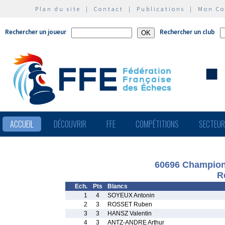
Plan du site
|
Contact
|
Publications
|
Mon C
Rechercher un joueur
Rechercher un club
ACCUEIL
DÉCOUVRIR
FFE
COMPÉTITIONS
SECTEU
60696 Championn
R
Ech.
Pts
Blancs
1
4
SOYEUX Antonin
2
3
ROSSET Ruben
3
3
HANSZ Valentin
4
3
ANTZ-ANDRE Arthur