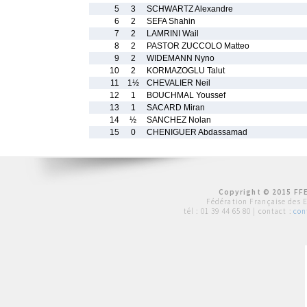
5
3
SCHWARTZ Alexandre
6
2
SEFA Shahin
7
2
LAMRINI Wail
8
2
PASTOR ZUCCOLO Matteo
9
2
WIDEMANN Nyno
10
2
KORMAZOGLU Talut
11
1½
CHEVALIER Neil
12
1
BOUCHMAL Youssef
13
1
SACARD Miran
14
½
SANCHEZ Nolan
15
0
CHENIGUER Abdassamad
Copyright © 2015 FFE
Fédération Française des 
tél :
01 39 44 65 80
| contact :
con