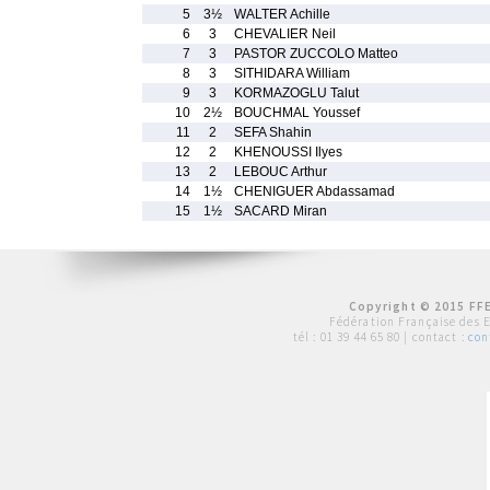
5
3½
WALTER Achille
6
3
CHEVALIER Neil
7
3
PASTOR ZUCCOLO Matteo
8
3
SITHIDARA William
9
3
KORMAZOGLU Talut
10
2½
BOUCHMAL Youssef
11
2
SEFA Shahin
12
2
KHENOUSSI Ilyes
13
2
LEBOUC Arthur
14
1½
CHENIGUER Abdassamad
15
1½
SACARD Miran
Copyright © 2015 FFE
Fédération Française des 
tél :
01 39 44 65 80
| contact :
con