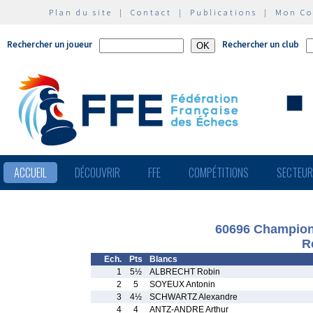
Plan du site
|
Contact
|
Publications
|
Mon C
Rechercher un joueur
Rechercher un club
ACCUEIL
DÉCOUVRIR
FFE
COMPÉTITIONS
SECTEU
60696 Championn
R
Ech.
Pts
Blancs
1
5½
ALBRECHT Robin
2
5
SOYEUX Antonin
3
4½
SCHWARTZ Alexandre
4
4
ANTZ-ANDRE Arthur