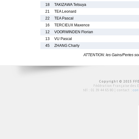
18
TAKIZAWA Tetsuya
21
TEA Leonard
22
TEA Pascal
16
TERCIEUX Maxence
12
VOORWINDEN Florian
13
VU Pascal
45
ZHANG Charly
ATTENTION: les Gains/Pertes sont
Copyright © 2015 FFE
Fédération Française des 
tél :
01 39 44 65 80
| contact :
con