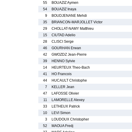
55
BOUAZIZ Aymen
54
BOUAZIZ Inaya
9
BOUDJENANE Mehdi
35
BRIANCON-MARJOLLET Victor
29
CHOLLAT-NAMY Matthieu
15
CIUTAD Adelio
28
CLISCI Serge
46
GOURHAN Erwan
42
GWOZDZ Jean-Pierre
39
HENNO Sylvie
14
HEURTEUX Theo-Bach
41
HO Francois
44
HUCAULT Christophe
7
KELLER Jean
47
LAFOSSE Olivier
11
LAMORELLE Alexey
33
LETHEUX Patrick
10
LEVI Simon
3
LOUDOUX Christopher
52
MAOUA Fredj