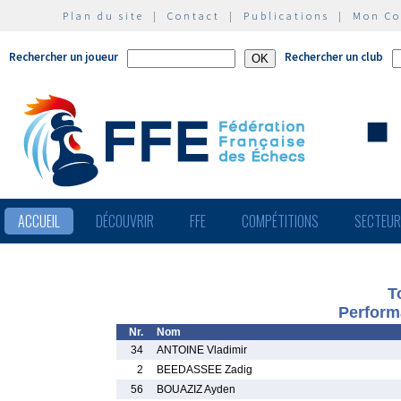
Plan du site
|
Contact
|
Publications
|
Mon C
Rechercher un joueur
Rechercher un club
ACCUEIL
DÉCOUVRIR
FFE
COMPÉTITIONS
SECTEU
T
Perform
Nr.
Nom
34
ANTOINE Vladimir
2
BEEDASSEE Zadig
56
BOUAZIZ Ayden