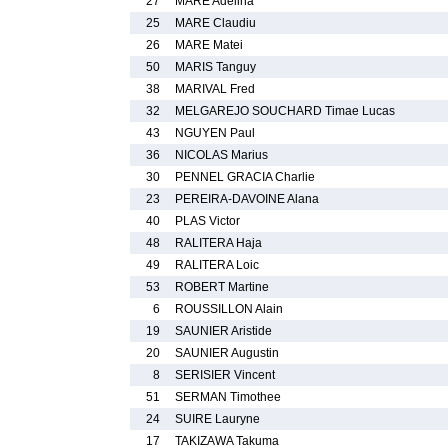
27
MARE Adelina
25
MARE Claudiu
26
MARE Matei
50
MARIS Tanguy
38
MARIVAL Fred
32
MELGAREJO SOUCHARD Timae Lucas
43
NGUYEN Paul
36
NICOLAS Marius
30
PENNEL GRACIA Charlie
23
PEREIRA-DAVOINE Alana
40
PLAS Victor
48
RALITERA Haja
49
RALITERA Loic
53
ROBERT Martine
6
ROUSSILLON Alain
19
SAUNIER Aristide
20
SAUNIER Augustin
8
SERISIER Vincent
51
SERMAN Timothee
24
SUIRE Lauryne
17
TAKIZAWA Takuma