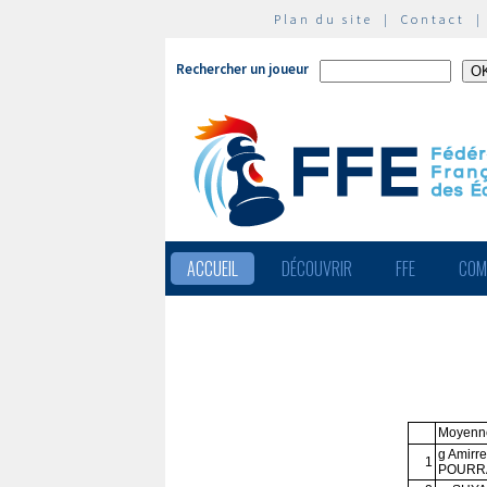
Plan du site
|
Contact
Rechercher un joueur
ACCUEIL
DÉCOUVRIR
FFE
COM
Moyenne
g Amirr
1
POURR