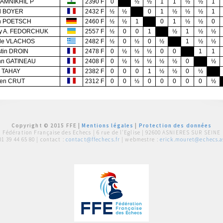
AMNIKHIL P
2390 F
0
½
½
1
1
½
½
1
l BOYER
2432 F
½
½
0
1
½
½
½
1
n POETSCH
2460 F
½
½
1
0
1
½
½
0
ey A. FEDORCHUK
2557 F
½
0
0
1
½
1
½
½
ole VLACHOS
2482 F
½
0
½
0
½
1
½
½
tin DROIN
2478 F
0
½
½
½
0
0
1
1
nn GATINEAU
2408 F
0
½
½
½
½
½
0
½
s TAHAY
2382 F
0
0
0
1
½
½
0
½
ien CRUT
2312 F
0
0
½
0
0
0
0
0
½
Copyright © 2015 FFE |
Mentions légales
|
Protection des données
Fédération Française des Echecs |
6 rue de l'Eglise | 92600 ASNIERES SUR SEINE
01 39 44 65 80
| contact :
contact@ffechecs.fr
| webmestre :
erick.mouret@echecs.as