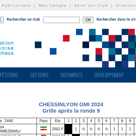
|
Publications
|
Mon Compte
|
Gérer son Club
|
Directeu
Rechercher un club
Rechercher dans le si
PÉTITIONS
SECTEURS
DOCUMENTS
DÉVELOPPEMENT
CHESSINLYON GMI 2024
Grille après la ronde 9
 : 2440
Pays
Elo
1
2
3
4
5
6
7
8
9
eza
2502 F
1
½
½
½
½
1
1
1
AMEZANALI