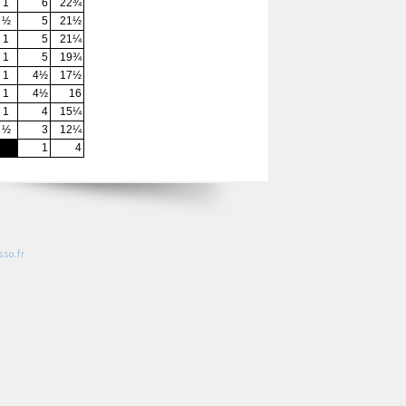
1
6
22¾
½
5
21½
1
5
21¼
1
5
19¾
1
4½
17½
1
4½
16
1
4
15¼
½
3
12¼
1
4
so.fr