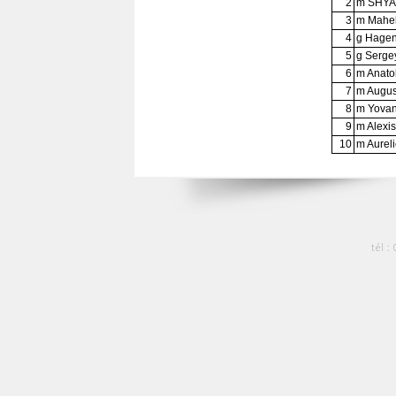
2
m SHYA
3
m Mahe
4
g Hage
5
g Serg
6
m Anat
7
m Augus
8
m Yova
9
m Alexi
10
m Aurel
tél :