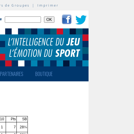
rs de Groupes
|
Imprimer
te
PARTENAIRES
BOUTIQUE
10
Pts
SB
1
7
28¼