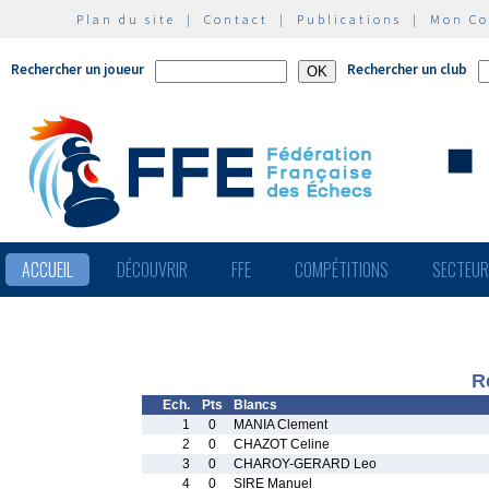
Plan du site
|
Contact
|
Publications
|
Mon C
Rechercher un joueur
Rechercher un club
ACCUEIL
DÉCOUVRIR
FFE
COMPÉTITIONS
SECTEU
R
Ech.
Pts
Blancs
1
0
MANIA Clement
2
0
CHAZOT Celine
3
0
CHAROY-GERARD Leo
4
0
SIRE Manuel