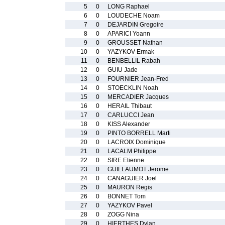
5
0
LONG Raphael
6
0
LOUDECHE Noam
7
0
DEJARDIN Gregoire
8
0
APARICI Yoann
9
0
GROUSSET Nathan
10
0
YAZYKOV Ermak
11
0
BENBELLIL Rabah
12
0
GUIU Jade
13
0
FOURNIER Jean-Fred
14
0
STOECKLIN Noah
15
0
MERCADIER Jacques
16
0
HERAIL Thibaut
17
0
CARLUCCI Jean
18
0
KISS Alexander
19
0
PINTO BORRELL Marti
20
0
LACROIX Dominique
21
0
LACALM Philippe
22
0
SIRE Etienne
23
0
GUILLAUMOT Jerome
24
0
CANAGUIER Joel
25
0
MAURON Regis
26
0
BONNET Tom
27
0
YAZYKOV Pavel
28
0
ZOGG Nina
29
0
HIERTHES Dylan