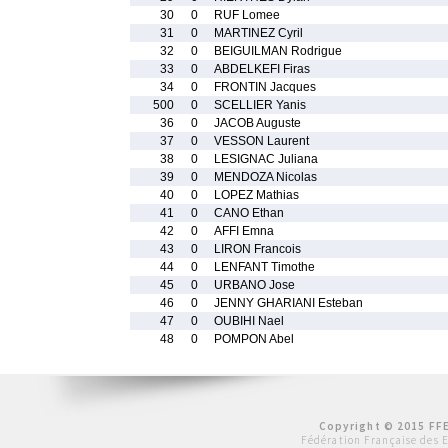
30
0
RUF Lomee
31
0
MARTINEZ Cyril
32
0
BEIGUILMAN Rodrigue
33
0
ABDELKEFI Firas
34
0
FRONTIN Jacques
500
0
SCELLIER Yanis
36
0
JACOB Auguste
37
0
VESSON Laurent
38
0
LESIGNAC Juliana
39
0
MENDOZA Nicolas
40
0
LOPEZ Mathias
41
0
CANO Ethan
42
0
AFFI Emna
43
0
LIRON Francois
44
0
LENFANT Timothe
45
0
URBANO Jose
46
0
JENNY GHARIANI Esteban
47
0
OUBIHI Nael
48
0
POMPON Abel
Copyright © 2015 FFE
Fédération Française des 