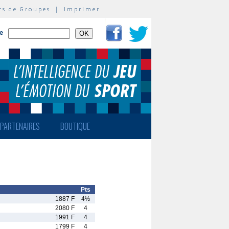
rs de Groupes
|
Imprimer
te
PARTENAIRES
BOUTIQUE
Pts
1887 F
4½
2080 F
4
1991 F
4
1799 F
4