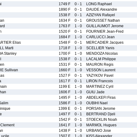
i
1749 F
0 - 1
LONG Raphael
1890 F
0 - 1
DAUDE Alexandre
1538 F
0 - 1
AZIZYAN Rafayel
lan
1634 F
0 - 1
GROUSSET Nathan
ard
1763 F
1 - 0
GUILLAUMOT Jerome
n
1520 F
0 - 1
FOURNIER Jean-Fred
1684 F
1 - 0
CARLUCCI Jean
RTIER Elias
1548 F
0 - 1
MERCADIER Jacques
L Marti
1718 F
1 - 0
SCELLIER Yanis
 Stanley
1700 F
1 - 0
MENDOZA Nicolas
l
1538 F
0 - 1
LACALM Philippe
ien
1531 F
0 - 1
MAURON Regis
E Sullivan
1660 F
1 - 0
VESSON Laurent
mas
1527 F
0 - 1
YAZYKOV Pavel
a
1617 F
0 - 1
LIRON Francois
ain
1199 E
1 - 0
MARTINEZ Cyril
han
1606 F
1 - 0
GUIU Jade
1495 F
1 - 0
ABDELKEFI Firas
alim
1586 F
1 - 0
OUBIHI Nael
nique
1399 E
0 - 1
PORSAN Jerome
e
1497 F
0 - 1
BERTRAND Djeli
1542 F
0 - 1
STOECKLIN Noah
Clement
1641 F
1 - 0
MARMOL Hugues
an
1438 F
1 - 0
URBANO Jose
ucile
1507 F
1 - 0
KISS Alexander