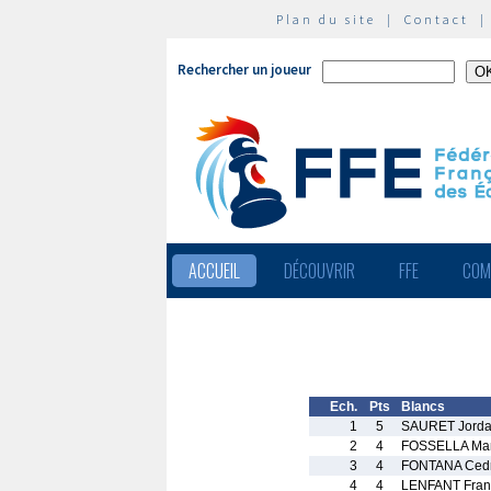
Plan du site
|
Contact
Rechercher un joueur
ACCUEIL
DÉCOUVRIR
FFE
COM
Ech.
Pts
Blancs
1
5
SAURET Jord
2
4
FOSSELLA Ma
3
4
FONTANA Cedr
4
4
LENFANT Fran