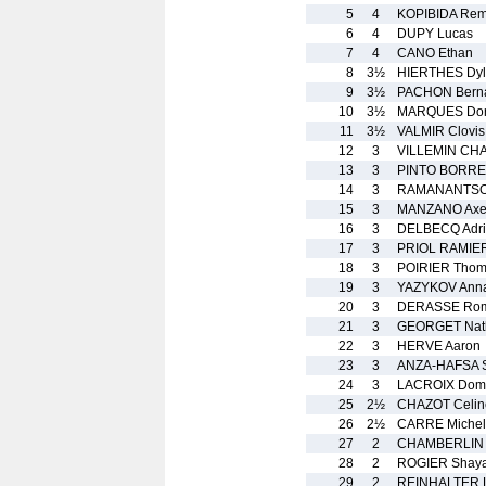
5
4
KOPIBIDA Rem
6
4
DUPY Lucas
7
4
CANO Ethan
8
3½
HIERTHES Dy
9
3½
PACHON Bern
10
3½
MARQUES Do
11
3½
VALMIR Clovis
12
3
VILLEMIN CHA
13
3
PINTO BORREL
14
3
RAMANANTSOA
15
3
MANZANO Axe
16
3
DELBECQ Adr
17
3
PRIOL RAMIER
18
3
POIRIER Tho
19
3
YAZYKOV Ann
20
3
DERASSE Rom
21
3
GEORGET Nat
22
3
HERVE Aaron
23
3
ANZA-HAFSA S
24
3
LACROIX Domi
25
2½
CHAZOT Celin
26
2½
CARRE Michel
27
2
CHAMBERLIN 
28
2
ROGIER Shay
29
2
REINHALTER L