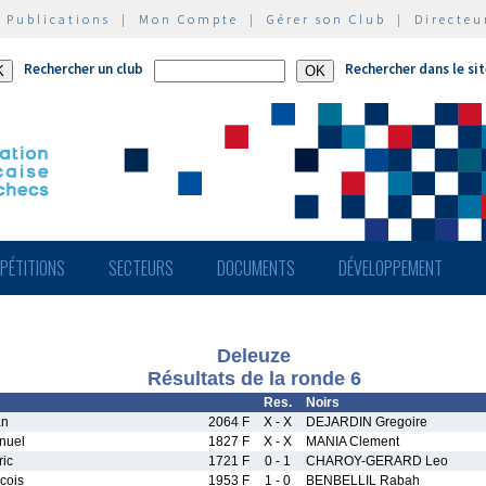
|
Publications
|
Mon Compte
|
Gérer son Club
|
Directeu
Rechercher un club
Rechercher dans le si
PÉTITIONS
SECTEURS
DOCUMENTS
DÉVELOPPEMENT
Deleuze
Résultats de la ronde 6
Res.
Noirs
an
2064 F
X - X
DEJARDIN Gregoire
nuel
1827 F
X - X
MANIA Clement
ic
1721 F
0 - 1
CHAROY-GERARD Leo
cois
1953 F
1 - 0
BENBELLIL Rabah