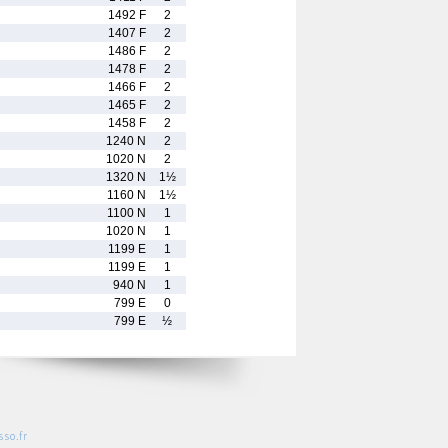
1492 F
2
1407 F
2
1486 F
2
1478 F
2
1466 F
2
1465 F
2
1458 F
2
1240 N
2
1020 N
2
1320 N
1½
1160 N
1½
1100 N
1
1020 N
1
1199 E
1
1199 E
1
940 N
1
799 E
0
799 E
½
so.fr