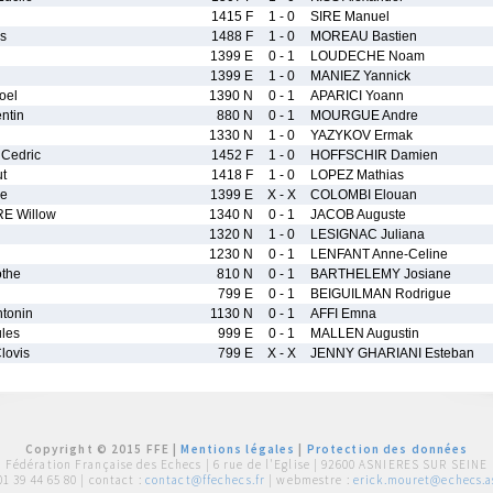
1415 F
1 - 0
SIRE Manuel
s
1488 F
1 - 0
MOREAU Bastien
1399 E
0 - 1
LOUDECHE Noam
1399 E
1 - 0
MANIEZ Yannick
oel
1390 N
0 - 1
APARICI Yoann
ntin
880 N
0 - 1
MOURGUE Andre
1330 N
1 - 0
YAZYKOV Ermak
Cedric
1452 F
1 - 0
HOFFSCHIR Damien
t
1418 F
1 - 0
LOPEZ Mathias
re
1399 E
X - X
COLOMBI Elouan
E Willow
1340 N
0 - 1
JACOB Auguste
1320 N
1 - 0
LESIGNAC Juliana
1230 N
0 - 1
LENFANT Anne-Celine
the
810 N
0 - 1
BARTHELEMY Josiane
799 E
0 - 1
BEIGUILMAN Rodrigue
tonin
1130 N
0 - 1
AFFI Emna
les
999 E
0 - 1
MALLEN Augustin
ovis
799 E
X - X
JENNY GHARIANI Esteban
Copyright © 2015 FFE |
Mentions légales
|
Protection des données
Fédération Française des Echecs |
6 rue de l'Eglise | 92600 ASNIERES SUR SEINE
01 39 44 65 80
| contact :
contact@ffechecs.fr
| webmestre :
erick.mouret@echecs.as