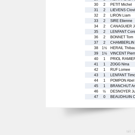
30
2
PETIT Michel
31
2
LIEVENS Clovi
32
2
LIRON Liam
33
2
SIRE Etienne
34
2
CANAGUIER J
35
2
LENFANT Core
36
2
BONNET Tom
37
2
CHAMBERLIN 
38
1½
HERAIL Thibau
39
1½
VINCENT Pier
40
1
PRIOL RAMIER
41
1
ZOGG Nina
42
1
RUF Lomee
43
1
LENFANT Timo
44
1
POMPON Abel
45
1
BRANCHUT An
46
½
DESNOYER Ju
47
0
BEAUDHUIN Cl
tél :