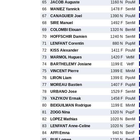
65
JACOB Auguste
1160 N
PouM
66
MANIEZ Yannick
1478 F
SenM
67
CANAGUIER Joel
1390 N
PouM
68
SIRE Manuel
1492 F
SenM
69
COLOMBI Elouan
1320 N
BenM
70
HOFFSCHIR Damien
1240 N
SenM
71
LENFANT Corentin
880 N
PupM
72
KISS Alexander
1411 F
PouM
73
MARMOL Hugues
1420 F
VetM
74
BARTHELEMY Josiane
1199 E
VetF
75
VINCENT Pierre
1399 E
MinM
76
LIRON Liam
1399 E
PpoM
77
MOREAU Bastien
1407 F
PupM
78
URBANO Jose
1529 F
SenM
79
YAZYKOV Ermak
1458 F
PouM
80
BEIGUILMAN Rodrigue
1199 E
MinM
81
ZOGG Nina
1320 N
PupF
82
LOPEZ Mathias
1020 N
BenM
83
LENFANT Anne-Celine
1020 N
SenF
84
AFFI Emna
940 N
BenF
85
RUF Lomee
1230 N
BenF