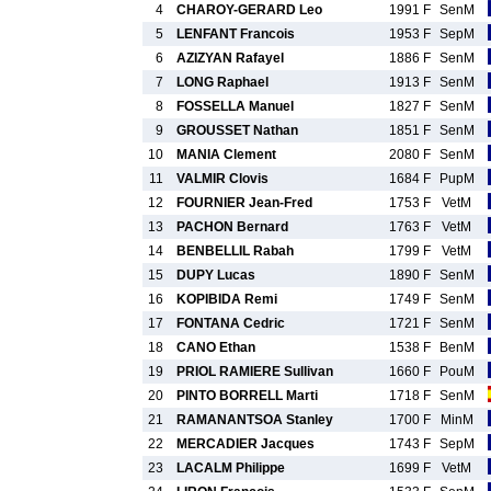
4
CHAROY-GERARD Leo
1991 F
SenM
5
LENFANT Francois
1953 F
SepM
6
AZIZYAN Rafayel
1886 F
SenM
7
LONG Raphael
1913 F
SenM
8
FOSSELLA Manuel
1827 F
SenM
9
GROUSSET Nathan
1851 F
SenM
10
MANIA Clement
2080 F
SenM
11
VALMIR Clovis
1684 F
PupM
12
FOURNIER Jean-Fred
1753 F
VetM
13
PACHON Bernard
1763 F
VetM
14
BENBELLIL Rabah
1799 F
VetM
15
DUPY Lucas
1890 F
SenM
16
KOPIBIDA Remi
1749 F
SenM
17
FONTANA Cedric
1721 F
SenM
18
CANO Ethan
1538 F
BenM
19
PRIOL RAMIERE Sullivan
1660 F
PouM
20
PINTO BORRELL Marti
1718 F
SenM
21
RAMANANTSOA Stanley
1700 F
MinM
22
MERCADIER Jacques
1743 F
SepM
23
LACALM Philippe
1699 F
VetM