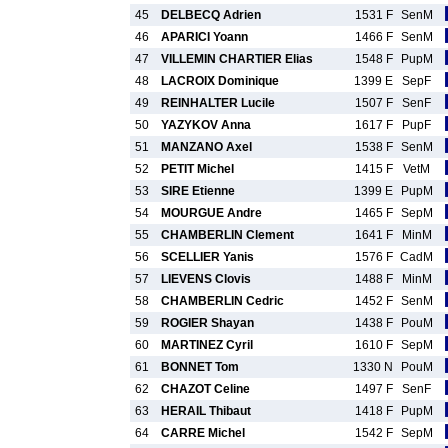
45
DELBECQ Adrien
1531 F
SenM
46
APARICI Yoann
1466 F
SenM
47
VILLEMIN CHARTIER Elias
1548 F
PupM
48
LACROIX Dominique
1399 E
SepF
49
REINHALTER Lucile
1507 F
SenF
50
YAZYKOV Anna
1617 F
PupF
51
MANZANO Axel
1538 F
SenM
52
PETIT Michel
1415 F
VetM
53
SIRE Etienne
1399 E
PupM
54
MOURGUE Andre
1465 F
SepM
55
CHAMBERLIN Clement
1641 F
MinM
56
SCELLIER Yanis
1576 F
CadM
57
LIEVENS Clovis
1488 F
MinM
58
CHAMBERLIN Cedric
1452 F
SenM
59
ROGIER Shayan
1438 F
PouM
60
MARTINEZ Cyril
1610 F
SepM
61
BONNET Tom
1330 N
PouM
62
CHAZOT Celine
1497 F
SenF
63
HERAIL Thibaut
1418 F
PupM
64
CARRE Michel
1542 F
SepM