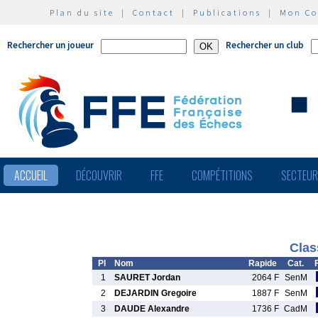
Plan du site
|
Contact
|
Publications
|
Mon C
Rechercher un joueur
Rechercher un club
ACCUEIL
DÉCOUVRIR
FFE
COMPÉTITIONS
SECTEU
Clas
Pl
Nom
Rapide
Cat.
1
SAURET Jordan
2064 F
SenM
2
DEJARDIN Gregoire
1887 F
SenM
3
DAUDE Alexandre
1736 F
CadM