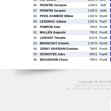
86
FRONTIN Jocelyne
1199 E
VetF
87
FRONTIN Jacques
1199 E
VetM
88
PRIOL RAMIERE Willow
1340 N
PpoM
89
LESIGNAC Juliana
1100 N
PupF
90
POMPON Abel
799 E
PouM
91
MALLEN Augustin
799 E
PouM
92
LENFANT Timothe
810 N
PouM
93
BRANCHUT Antonin
1130 N
PpoM
94
JENNY GHARIANI Esteban
799 E
PouM
95
DESNOYER Jules
999 E
PupM
96
BEAUDHUIN Clovis
799 E
PouM
Copyright © 2015 FFE
Fédération Française des 
tél :
01 39 44 65 80
| contact :
con