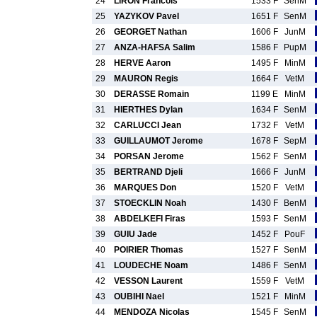
24
LIRON Francois
1533 F
SenM
25
YAZYKOV Pavel
1651 F
SenM
26
GEORGET Nathan
1606 F
JunM
27
ANZA-HAFSA Salim
1586 F
PupM
28
HERVE Aaron
1495 F
MinM
29
MAURON Regis
1664 F
VetM
30
DERASSE Romain
1199 E
MinM
31
HIERTHES Dylan
1634 F
SenM
32
CARLUCCI Jean
1732 F
VetM
33
GUILLAUMOT Jerome
1678 F
SepM
34
PORSAN Jerome
1562 F
SenM
35
BERTRAND Djeli
1666 F
JunM
36
MARQUES Don
1520 F
VetM
37
STOECKLIN Noah
1430 F
BenM
38
ABDELKEFI Firas
1593 F
SenM
39
GUIU Jade
1452 F
PouF
40
POIRIER Thomas
1527 F
SenM
41
LOUDECHE Noam
1486 F
SenM
42
VESSON Laurent
1559 F
VetM
43
OUBIHI Nael
1521 F
MinM
44
MENDOZA Nicolas
1545 F
SenM