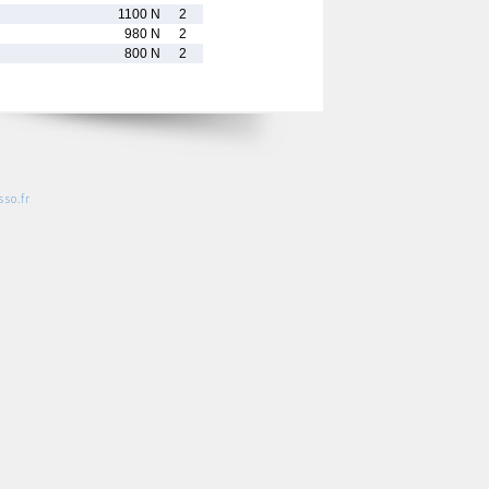
1100 N
2
980 N
2
800 N
2
so.fr