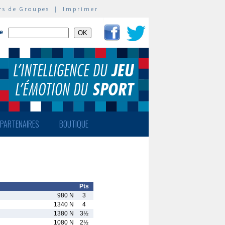
rs de Groupes
|
Imprimer
te
PARTENAIRES
BOUTIQUE
Pts
980 N
3
1340 N
4
1380 N
3½
1080 N
2½