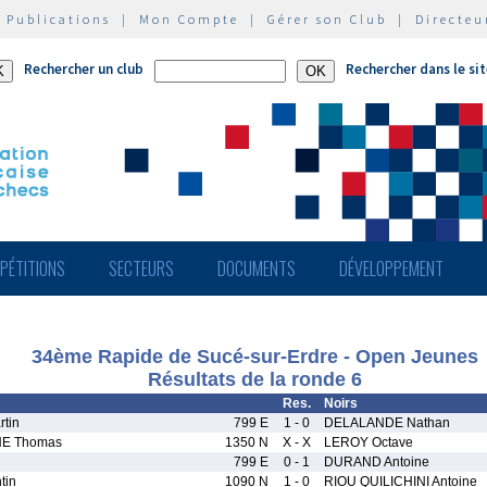
|
Publications
|
Mon Compte
|
Gérer son Club
|
Directeu
Rechercher un club
Rechercher dans le si
PÉTITIONS
SECTEURS
DOCUMENTS
DÉVELOPPEMENT
34ème Rapide de Sucé-sur-Erdre - Open Jeunes
Résultats de la ronde 6
Res.
Noirs
tin
799 E
1 - 0
DELALANDE Nathan
NE Thomas
1350 N
X - X
LEROY Octave
799 E
0 - 1
DURAND Antoine
tin
1090 N
1 - 0
RIOU QUILICHINI Antoine