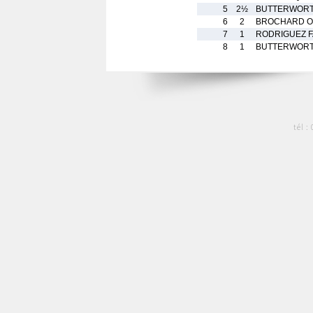
5
2½
BUTTERWORTH
6
2
BROCHARD Oc
7
1
RODRIGUEZ F
8
1
BUTTERWORTH
tél :