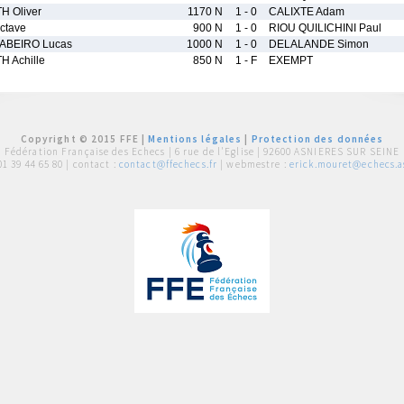
 Oliver
1170 N
1 - 0
CALIXTE Adam
tave
900 N
1 - 0
RIOU QUILICHINI Paul
ABEIRO Lucas
1000 N
1 - 0
DELALANDE Simon
 Achille
850 N
1 - F
EXEMPT
Copyright © 2015 FFE |
Mentions légales
|
Protection des données
Fédération Française des Echecs |
6 rue de l'Eglise | 92600 ASNIERES SUR SEINE
01 39 44 65 80
| contact :
contact@ffechecs.fr
| webmestre :
erick.mouret@echecs.as