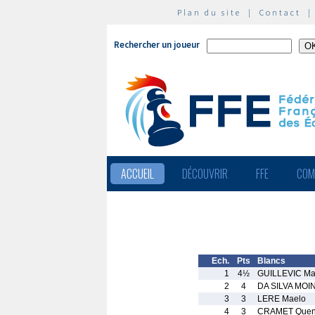
Plan du site
|
Contact
Rechercher un joueur
ACCUEIL
DÉCOUVRIR
FFE
COM
Ech.
Pts
Blancs
1
4½
GUILLEVIC Mar
2
4
DA SILVA MOI
3
3
LERE Maelo
4
3
CRAMET Quen