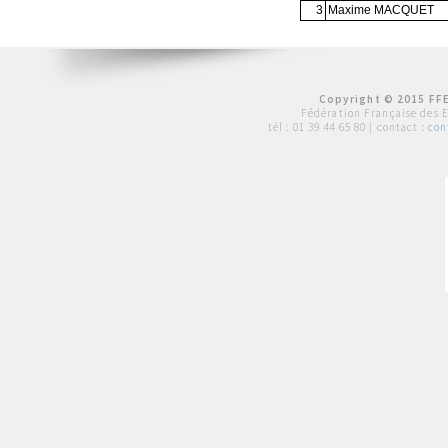
3
Maxime MACQUET
Copyright © 2015 FFE
Fédération Française des 
tél :
01 39 44 65 80
| contact :
con