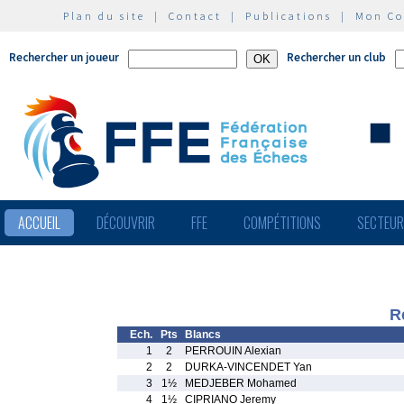
Plan du site
|
Contact
|
Publications
|
Mon C
Rechercher un joueur
Rechercher un club
ACCUEIL
DÉCOUVRIR
FFE
COMPÉTITIONS
SECTEU
R
Ech.
Pts
Blancs
1
2
PERROUIN Alexian
2
2
DURKA-VINCENDET Yan
3
1½
MEDJEBER Mohamed
4
1½
CIPRIANO Jeremy