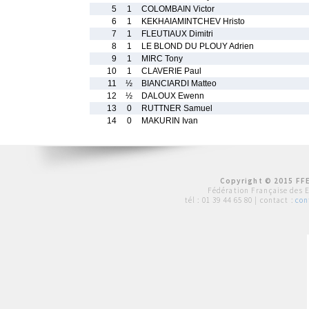
5
1
COLOMBAIN Victor
6
1
KEKHAIAMINTCHEV Hristo
7
1
FLEUTIAUX Dimitri
8
1
LE BLOND DU PLOUY Adrien
9
1
MIRC Tony
10
1
CLAVERIE Paul
11
½
BIANCIARDI Matteo
12
½
DALOUX Ewenn
13
0
RUTTNER Samuel
14
0
MAKURIN Ivan
Copyright © 2015 FFE
Fédération Française des 
tél :
01 39 44 65 80
| contact :
con