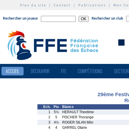
Plan du site
|
Contact
|
Publications
|
Mon C
Rechercher un joueur
Rechercher un club
ACCUEIL
DÉCOUVRIR
FFE
COMPÉTITIONS
SECTEU
29ème Festi
R
Ech.
Pts
Blancs
1
5½
HERAULT Theotime
2
5
FISCHER Thorange
3
4½
ROGER SILAN Milo
4
4
GARREL Otane