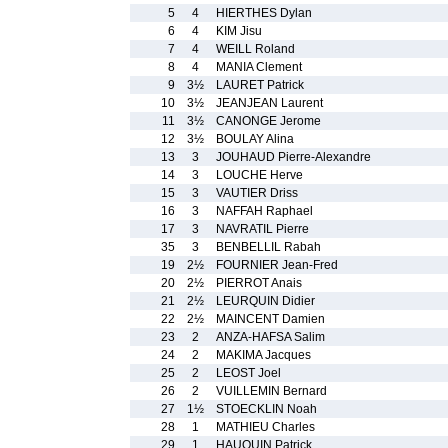
5
4
HIERTHES Dylan
6
4
KIM Jisu
7
4
WEILL Roland
8
4
MANIA Clement
9
3½
LAURET Patrick
10
3½
JEANJEAN Laurent
11
3½
CANONGE Jerome
12
3½
BOULAY Alina
13
3
JOUHAUD Pierre-Alexandre
14
3
LOUCHE Herve
15
3
VAUTIER Driss
16
3
NAFFAH Raphael
17
3
NAVRATIL Pierre
35
3
BENBELLIL Rabah
19
2½
FOURNIER Jean-Fred
20
2½
PIERROT Anais
21
2½
LEURQUIN Didier
22
2½
MAINCENT Damien
23
2
ANZA-HAFSA Salim
24
2
MAKIMA Jacques
25
2
LEOST Joel
26
2
VUILLEMIN Bernard
27
1½
STOECKLIN Noah
28
1
MATHIEU Charles
29
1
HAUQUIN Patrick