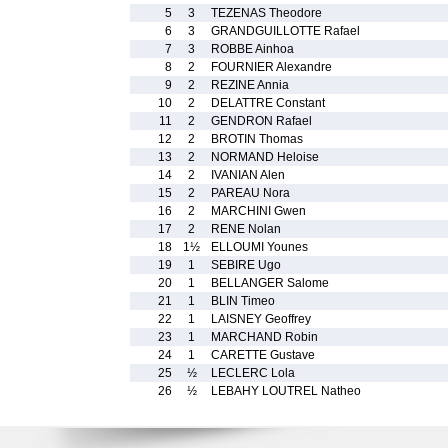
5
3
TEZENAS Theodore
6
3
GRANDGUILLOTTE Rafael
7
3
ROBBE Ainhoa
8
2
FOURNIER Alexandre
9
2
REZINE Annia
10
2
DELATTRE Constant
11
2
GENDRON Rafael
12
2
BROTIN Thomas
13
2
NORMAND Heloise
14
2
IVANIAN Alen
15
2
PAREAU Nora
16
2
MARCHINI Gwen
17
2
RENE Nolan
18
1½
ELLOUMI Younes
19
1
SEBIRE Ugo
20
1
BELLANGER Salome
21
1
BLIN Timeo
22
1
LAISNEY Geoffrey
23
1
MARCHAND Robin
24
1
CARETTE Gustave
25
½
LECLERC Lola
26
½
LEBAHY LOUTREL Natheo