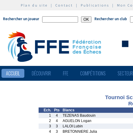
Plan du site
|
Contact
|
Publications
|
Mon C
Rechercher un joueur
Rechercher un club
ACCUEIL
DÉCOUVRIR
FFE
COMPÉTITIONS
SECTEU
Tournoi Sc
R
Ech.
Pts
Blancs
1
4
TEZENAS Baudouin
2
4
AGUELON Logan
3
3
LALOI Lubin
4
3
BRETONNIERE Julia