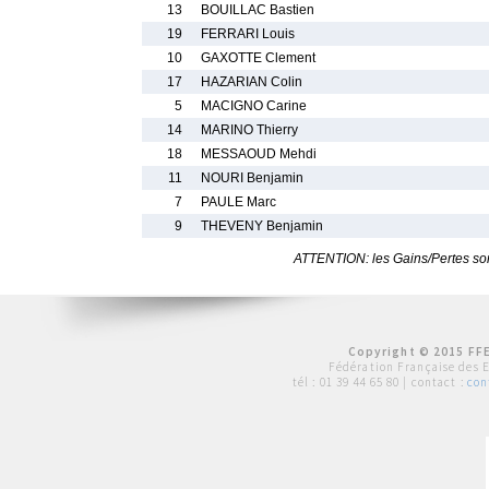
13
BOUILLAC Bastien
19
FERRARI Louis
10
GAXOTTE Clement
17
HAZARIAN Colin
5
MACIGNO Carine
14
MARINO Thierry
18
MESSAOUD Mehdi
11
NOURI Benjamin
7
PAULE Marc
9
THEVENY Benjamin
ATTENTION: les Gains/Pertes sont
Copyright © 2015 FFE
Fédération Française des 
tél :
01 39 44 65 80
| contact :
con