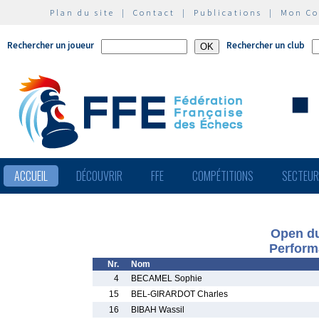
Plan du site
|
Contact
|
Publications
|
Mon C
Rechercher un joueur
Rechercher un club
ACCUEIL
DÉCOUVRIR
FFE
COMPÉTITIONS
SECTEU
Open du
Perform
Nr.
Nom
4
BECAMEL Sophie
15
BEL-GIRARDOT Charles
16
BIBAH Wassil