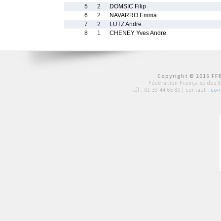
5
2
DOMSIC Filip
6
2
NAVARRO Emma
7
2
LUTZ Andre
8
1
CHENEY Yves Andre
Copyright © 2015 FFE
Fédération Française des 
tél :
01 39 44 65 80
| contact :
con