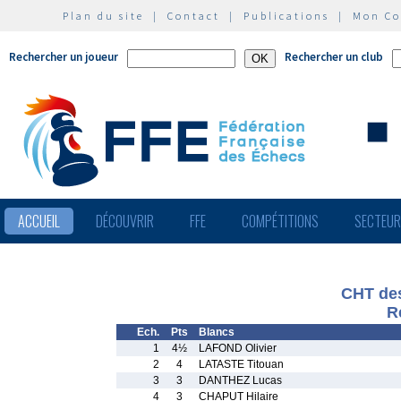
Plan du site
|
Contact
|
Publications
|
Mon C
Rechercher un joueur
Rechercher un club
ACCUEIL
DÉCOUVRIR
FFE
COMPÉTITIONS
SECTEU
CHT de
R
Ech.
Pts
Blancs
1
4½
LAFOND Olivier
2
4
LATASTE Titouan
3
3
DANTHEZ Lucas
4
3
CHAPUT Hilaire