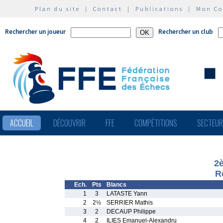
Plan du site
|
Contact
|
Publications
|
Mon C
Rechercher un joueur
Rechercher un club
ACCUEIL
DÉCOUVRIR
FFE
COMPÉTITIONS
SECTEU
2
R
Ech.
Pts
Blancs
1
3
LATASTE Yann
2
2½
SERRIER Mathis
3
2
DECAUP Philippe
4
2
ILIES Emanuel-Alexandru