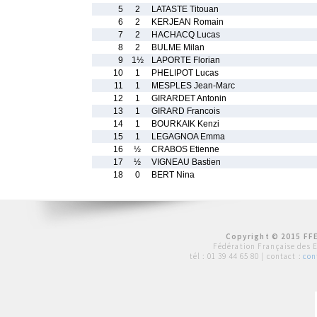
5
2
LATASTE Titouan
6
2
KERJEAN Romain
7
2
HACHACQ Lucas
8
2
BULME Milan
9
1½
LAPORTE Florian
10
1
PHELIPOT Lucas
11
1
MESPLES Jean-Marc
12
1
GIRARDET Antonin
13
1
GIRARD Francois
14
1
BOURKAIK Kenzi
15
1
LEGAGNOA Emma
16
½
CRABOS Etienne
17
½
VIGNEAU Bastien
18
0
BERT Nina
Copyright © 2015 FFE
Fédération Française des 
tél :
01 39 44 65 80
| contact :
con