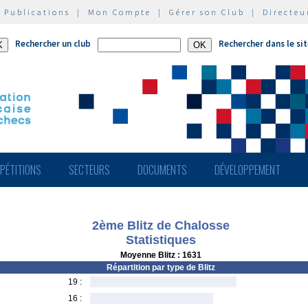
|
Publications
|
Mon Compte
|
Gérer son Club
|
Directeu
Rechercher un club
Rechercher dans le si
PÉTITIONS
SECTEURS
DOCUMENTS
DÉVELOPPEMENT
2ème Blitz de Chalosse
Statistiques
Moyenne Blitz : 1631
Répartition par type de Blitz
19 :
16 :