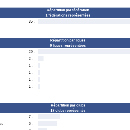
Répartition par fédération
1 fédérations représentées
35 :
Répartition par ligues
6 ligues représentées
29 :
2 :
1 :
1 :
1 :
1 :
Répartition par clubs
17 clubs représentés
7 :
au :
6 :