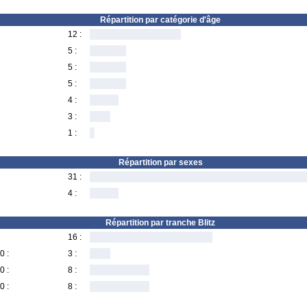
Répartition par catégorie d'âge
12 :
5 :
5 :
5 :
4 :
3 :
1 :
Répartition par sexes
31 :
4 :
Répartition par tranche Blitz
16 :
0 :
3 :
0 :
8 :
0 :
8 :