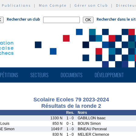
|
Publications
|
Mon Compte
|
Gérer son Club
|
Directeu
Rechercher un club
Rechercher dans le si
PÉTITIONS
SECTEURS
DOCUMENTS
DÉVELOPPEMENT
Scolaire Ecoles 79 2023-2024
Résultats de la ronde 2
Res.
Noirs
1330 N
1 - 0
GABILLON Isaac
Louis
850 N
0 - 1
BOUIN Simon
E Simon
1049 F
1 - 0
BINEAU Perceval
830 N
1 - 0
MELIER Clemence