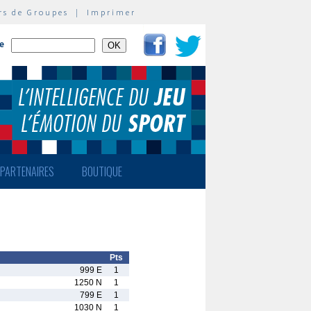
rs de Groupes
|
Imprimer
te
PARTENAIRES
BOUTIQUE
Pts
999 E
1
1250 N
1
799 E
1
1030 N
1