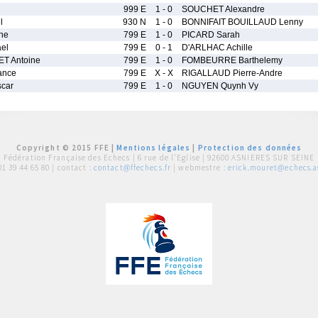
999 E
1 - 0
SOUCHET Alexandre
l
930 N
1 - 0
BONNIFAIT BOUILLAUD Lenny
ne
799 E
1 - 0
PICARD Sarah
el
799 E
0 - 1
D'ARLHAC Achille
ET Antoine
799 E
1 - 0
FOMBEURRE Barthelemy
ance
799 E
X - X
RIGALLAUD Pierre-Andre
car
799 E
1 - 0
NGUYEN Quynh Vy
Copyright © 2015 FFE |
Mentions légales
|
Protection des données
Fédération Française des Echecs |
6 rue de l'Eglise | 92600 ASNIERES SUR SEINE
01 39 44 65 80
| contact :
contact@ffechecs.fr
| webmestre :
erick.mouret@echecs.as