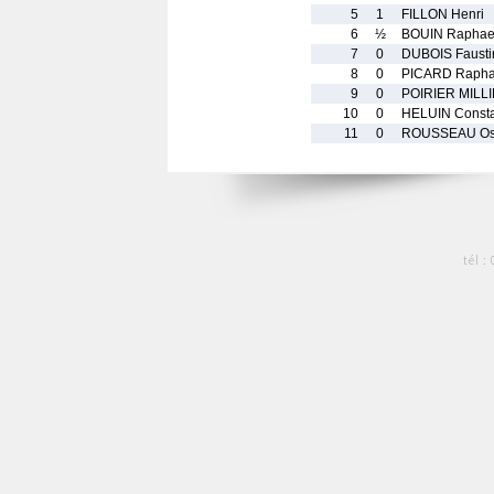
5
1
FILLON Henri
6
½
BOUIN Raphae
7
0
DUBOIS Fausti
8
0
PICARD Rapha
9
0
POIRIER MILLI
10
0
HELUIN Const
11
0
ROUSSEAU Os
tél :