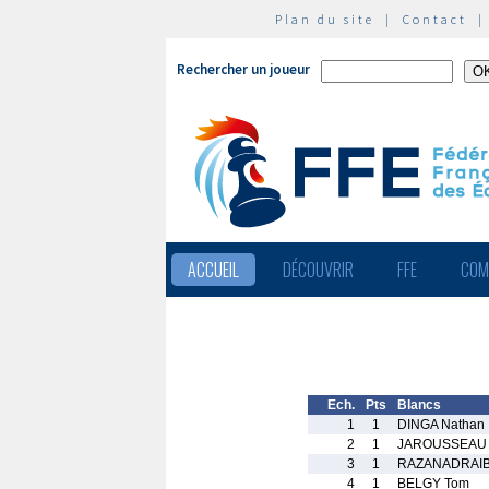
Plan du site
|
Contact
Rechercher un joueur
ACCUEIL
DÉCOUVRIR
FFE
COM
Ech.
Pts
Blancs
1
1
DINGA Nathan
2
1
JAROUSSEAU 
3
1
RAZANADRAIB
4
1
BELGY Tom