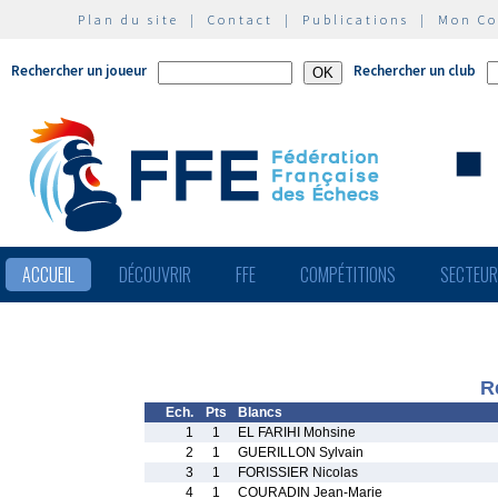
Plan du site
|
Contact
|
Publications
|
Mon C
Rechercher un joueur
Rechercher un club
ACCUEIL
DÉCOUVRIR
FFE
COMPÉTITIONS
SECTEU
R
Ech.
Pts
Blancs
1
1
EL FARIHI Mohsine
2
1
GUERILLON Sylvain
3
1
FORISSIER Nicolas
4
1
COURADIN Jean-Marie