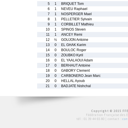
5
1
BRIQUET Tom
6
1
NEVEU Raphael
7
1
NOSPERGER Mael
8
1
PELLETIER Sylvain
9
1
CORBILLET Mathieu
10
1
SPINOS Steven
11
1
ANCEY Remi
12
½
GOUJON Antoine
13
0
EL GHAK Karim
14
0
BOULOC Roger
15
0
ZOUBKO Kyril
16
0
EL YAALAOUI Adam
17
0
BERHAUT Antoine
18
0
GABORY Clement
19
0
CARBONERO Jean Marc
20
0
HELLAL Ayoub
21
0
BADJATE Nishchal
Copyright © 2015 FFE
Fédération Française des 
tél :
01 39 44 65 80
| contact :
con