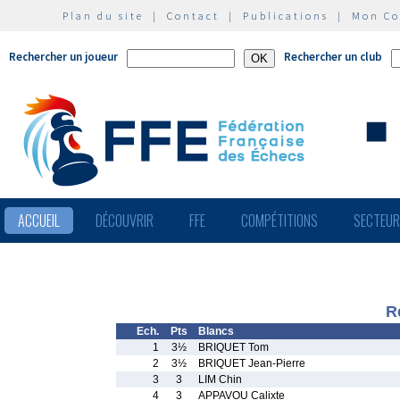
Plan du site
|
Contact
|
Publications
|
Mon C
Rechercher un joueur
Rechercher un club
ACCUEIL
DÉCOUVRIR
FFE
COMPÉTITIONS
SECTEU
R
Ech.
Pts
Blancs
1
3½
BRIQUET Tom
2
3½
BRIQUET Jean-Pierre
3
3
LIM Chin
4
3
APPAVOU Calixte