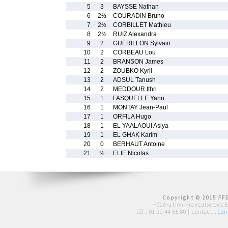
5
3
BAYSSE Nathan
6
2½
COURADIN Bruno
7
2½
CORBILLET Mathieu
8
2½
RUIZ Alexandra
9
2
GUERILLON Sylvain
10
2
CORBEAU Lou
11
2
BRANSON James
12
2
ZOUBKO Kyril
13
2
ADSUL Tanush
14
2
MEDDOUR Ithri
15
1
FASQUELLE Yann
16
1
MONTAY Jean-Paul
17
1
ORFILA Hugo
18
1
EL YAALAOUI Asiya
19
1
EL GHAK Karim
20
0
BERHAUT Antoine
21
½
ELIE Nicolas
Copyright © 2015 FFE
Fédération Française des 
tél :
01 39 44 65 80
| contact :
con