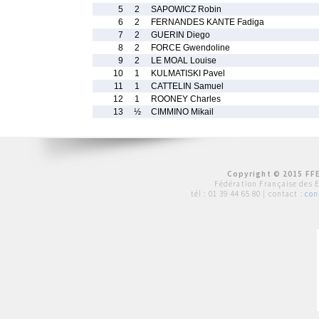
5
2
SAPOWICZ Robin
6
2
FERNANDES KANTE Fadiga
7
2
GUERIN Diego
8
2
FORCE Gwendoline
9
2
LE MOAL Louise
10
1
KULMATISKI Pavel
11
1
CATTELIN Samuel
12
1
ROONEY Charles
13
½
CIMMINO Mikail
Copyright © 2015 FFE
Fédération Française des 
tél :
01 39 44 65 80
| contact :
con