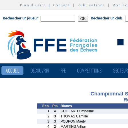
Plan du site
|
Contact
|
Publications
|
Mon C
Rechercher un joueur
Rechercher un club
ACCUEIL
DÉCOUVRIR
FFE
COMPÉTITIONS
SECTEU
Championnat Sco
R
Ech.
Pts
Blancs
1
4
GUILLARD Ombeline
2
3
THOMAS Camille
3
3
POUPON Maely
4
2
MARTINS Arthur