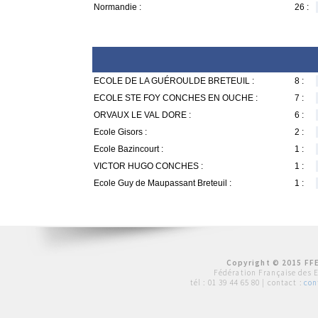
Normandie :
26 :
ECOLE DE LA GUÉROULDE BRETEUIL :
8 :
ECOLE STE FOY CONCHES EN OUCHE :
7 :
ORVAUX LE VAL DORE :
6 :
Ecole Gisors :
2 :
Ecole Bazincourt :
1 :
VICTOR HUGO CONCHES :
1 :
Ecole Guy de Maupassant Breteuil :
1 :
Copyright © 2015 FFE
Fédération Française des 
tél :
01 39 44 65 80
| contact :
con