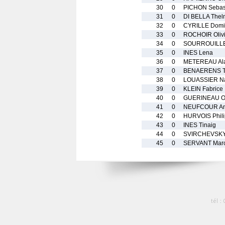
30
0
PICHON Sebas
31
0
DI BELLA The
32
0
CYRILLE Domi
33
0
ROCHOIR Olivi
34
0
SOURROUILLE
35
0
INES Lena
36
0
METEREAU Al
37
0
BENAERENS Th
38
0
LOUASSIER N
39
0
KLEIN Fabrice
40
0
GUERINEAU O
41
0
NEUFCOUR An
42
0
HURVOIS Phil
43
0
INES Tinaig
44
0
SVIRCHEVSKY
45
0
SERVANT Mar
tél :