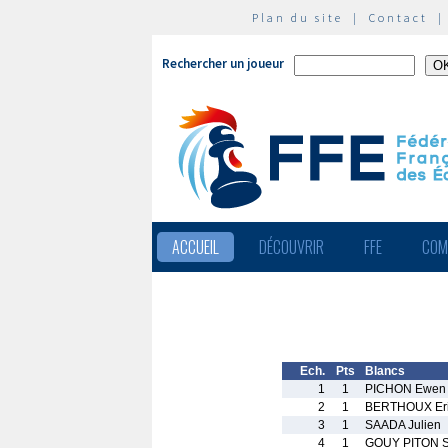
Plan du site
|
Contact
Rechercher un joueur
ACCUEIL
DÉCOUVRIR
FFE
COM
Ech.
Pts
Blancs
1
1
PICHON Ewen
2
1
BERTHOUX Er
3
1
SAADA Julien
4
1
GOUY PITON S