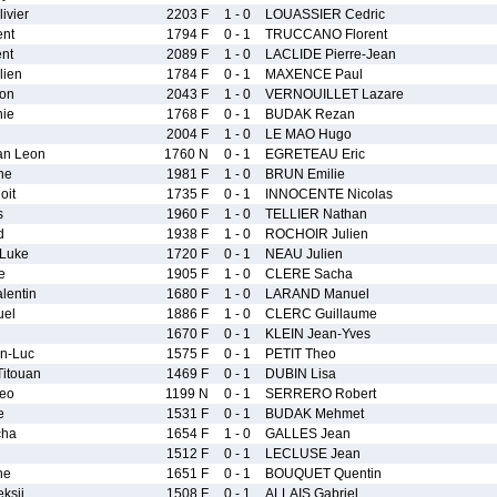
ivier
2203 F
1 - 0
LOUASSIER Cedric
nt
1794 F
0 - 1
TRUCCANO Florent
nt
2089 F
1 - 0
LACLIDE Pierre-Jean
ien
1784 F
0 - 1
MAXENCE Paul
on
2043 F
1 - 0
VERNOUILLET Lazare
nie
1768 F
0 - 1
BUDAK Rezan
2004 F
1 - 0
LE MAO Hugo
an Leon
1760 N
0 - 1
EGRETEAU Eric
ne
1981 F
1 - 0
BRUN Emilie
oit
1735 F
0 - 1
INNOCENTE Nicolas
s
1960 F
1 - 0
TELLIER Nathan
d
1938 F
1 - 0
ROCHOIR Julien
Luke
1720 F
0 - 1
NEAU Julien
e
1905 F
1 - 0
CLERE Sacha
lentin
1680 F
1 - 0
LARAND Manuel
el
1886 F
1 - 0
CLERC Guillaume
1670 F
0 - 1
KLEIN Jean-Yves
n-Luc
1575 F
0 - 1
PETIT Theo
itouan
1469 F
0 - 1
DUBIN Lisa
eo
1199 N
0 - 1
SERRERO Robert
e
1531 F
0 - 1
BUDAK Mehmet
ha
1654 F
1 - 0
GALLES Jean
1512 F
0 - 1
LECLUSE Jean
ne
1651 F
0 - 1
BOUQUET Quentin
ksii
1508 F
0 - 1
ALLAIS Gabriel