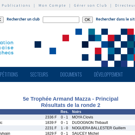
|
Publications
|
Mon Compte
|
Gérer son Club
|
Directeu
Rechercher un club
Rechercher dans le si
PÉTITIONS
SECTEURS
DOCUMENTS
DÉVELOPPEMENT
5e Trophée Armand Mazza - Principal
Résultats de la ronde 2
Res.
Noirs
2336 F
0 - 1
MOYA Clovis
ic
1839 F
0 - 1
DUDOGNON Thibault
2231 F
1 - 0
NOGUERA BALLESTER Guillem
ylvain
1829 F
0 - 1
SAUCEY Michel