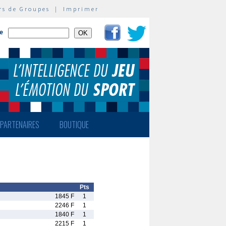
rs de Groupes
|
Imprimer
te
PARTENAIRES
BOUTIQUE
Pts
1845 F
1
2246 F
1
1840 F
1
2215 F
1