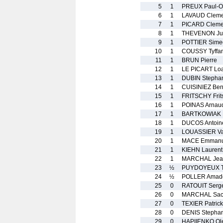
5
1
PREUX Paul-Ol
6
1
LAVAUD Cleme
7
1
PICARD Cleme
8
1
THEVENON Jul
9
1
POTTIER Sime
10
1
COUSSY Tyffa
11
1
BRUN Pierre
12
1
LE PICART Lo
13
1
DUBIN Stepha
14
1
CUISINIEZ Ben
15
1
FRITSCHY Frit
16
1
POINAS Arnau
17
1
BARTKOWIAK 
18
1
DUCOS Antoin
19
1
LOUASSIER Va
20
1
MACE Emmanu
21
1
KIEHN Laurent
22
1
MARCHAL Jea
23
½
PUYDOYEUX T
24
½
POLLER Amad
25
0
RATOUIT Serg
26
0
MARCHAL Sac
27
0
TEXIER Patrick
28
0
DENIS Stepha
29
0
HAPIIENKO Ole