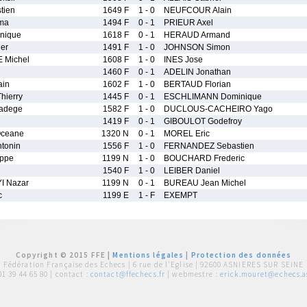
tien
1649 F
1 - 0
NEUFCOUR Alain
lma
1494 F
0 - 1
PRIEUR Axel
nique
1618 F
0 - 1
HERAUD Armand
er
1491 F
1 - 0
JOHNSON Simon
 Michel
1608 F
1 - 0
INES Jose
1460 F
0 - 1
ADELIN Jonathan
ain
1602 F
1 - 0
BERTAUD Florian
ierry
1445 F
0 - 1
ESCHLIMANN Dominique
adege
1582 F
1 - 0
DUCLOUS-CACHEIRO Yago
1419 F
0 - 1
GIBOULOT Godefroy
ceane
1320 N
0 - 1
MOREL Eric
tonin
1556 F
1 - 0
FERNANDEZ Sebastien
ippe
1199 N
1 - 0
BOUCHARD Frederic
1540 F
1 - 0
LEIBER Daniel
I Nazar
1199 N
0 - 1
BUREAU Jean Michel
c
1199 E
1 - F
EXEMPT
Copyright © 2015 FFE |
Mentions légales
|
Protection des données
Fédération Française des Echecs |
6 rue de l'Eglise | 92600 ASNIERES SUR SEINE
01 39 44 65 80
| contact :
contact@ffechecs.fr
| webmestre :
erick.mouret@echecs.as