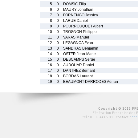
5
0
DOMSIC Filip
6
0
MAURY Jonathan
7
0
FORNENGO Jessica
8
0
LARUE Daniel
9
0
POURROUQUET Albert
10
0
TROGNON Philippe
11
0
VARAS Manuel
12
0
LEGAGNOA Evan
13
0
SANDRAS Benjamin
14
0
OSTER Jean-Marie
15
0
DESCAMPS Serge
16
0
AUDOUAR Daniel
17
0
DANTHEZ Bernard
18
0
BORDAS Laurent
19
0
BEAUMONT-DARRODES Adrian
Copyright © 2015 FFE
Fédération Française des 
tél :
01 39 44 65 80
| contact :
con