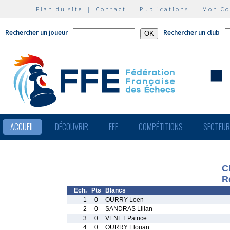
Plan du site
|
Contact
|
Publications
|
Mon C
Rechercher un joueur
Rechercher un club
ACCUEIL
DÉCOUVRIR
FFE
COMPÉTITIONS
SECTEU
C
R
Ech.
Pts
Blancs
1
0
OURRY Loen
2
0
SANDRAS Lilian
3
0
VENET Patrice
4
0
OURRY Elouan